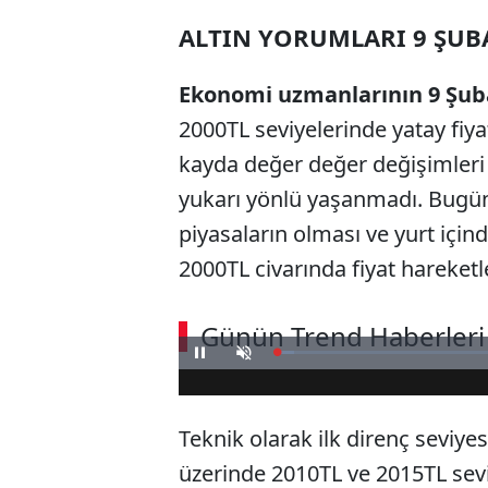
ALTIN YORUMLARI 9 ŞUB
Ekonomi uzmanlarının 9 Şuba
2000TL seviyelerinde yatay fiy
kayda değer değer değişimleri 
yukarı yönlü yaşanmadı. Bugün
piyasaların olması ve yurt içind
2000TL civarında fiyat hareketl
Günün Trend Haberleri
Loaded
:
Duraklat
Sesi
3.60%
Aç
Teknik olarak ilk direnç seviyes
üzerinde 2010TL ve 2015TL seviy