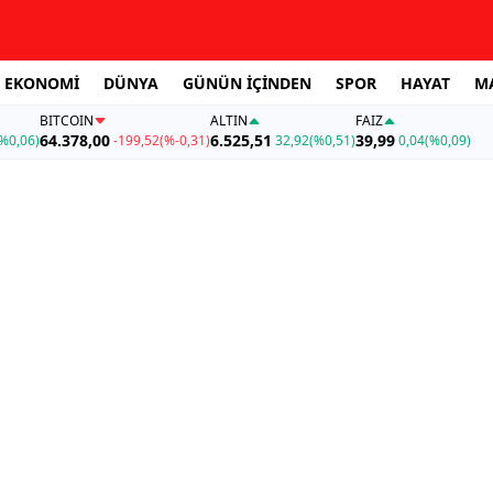
EKONOMİ
DÜNYA
GÜNÜN İÇİNDEN
SPOR
HAYAT
M
BITCOIN
ALTIN
FAİZ
64.378,00
6.525,51
39,99
%0,06)
-199,52
(%-0,31)
32,92
(%0,51)
0,04
(%0,09)