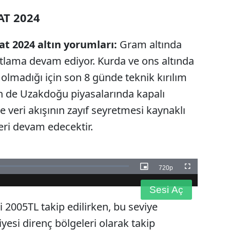
AT 2024
t 2024 altın yorumları:
Gram altında
atlama devam ediyor. Kurda ve ons altında
olmadığı için son 8 günde teknik kırılım
 de Uzakdoğu piyasalarında kapalı
e veri akışının zayıf seyretmesi kaynaklı
eri devam edecektir.
720p
Resim
Tam
İçinde
Ekran
Resim
Sesi Aç
i 2005TL takip edilirken, bu seviye
esi direnç bölgeleri olarak takip