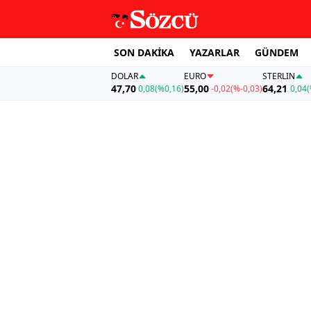
SON DAKİKA
YAZARLAR
GÜNDEM
DOLAR
EURO
STERLIN
47,70
55,00
64,21
0,08
(%0,16)
-0,02
(%-0,03)
0,04
(