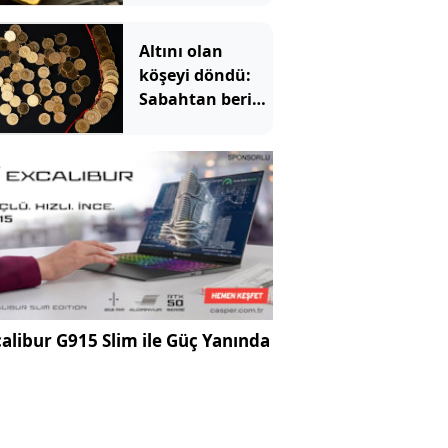
Altını olan
köşeyi döndü:
Sabahtan beri
215 lira
kazandırdı
alibur G915 Slim ile Güç Yanında