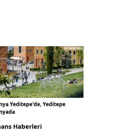
ya Yeditepe'de, Yeditepe
nyada
nans Haberleri