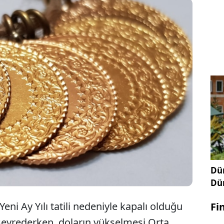
 ons fiyatı, 9 Şubat 2024 Cuma günü 2.033 dolardan
rürken kapalı çarşı fiyatları, altın piyasasında en
ram” 2.004 TL, en yüksek “cumhuriyet altını”
L.
Dün
Dü
 Yeni Ay Yılı tatili nedeniyle kapalı olduğu
Fi
seyrederken, doların yükselmesi Orta