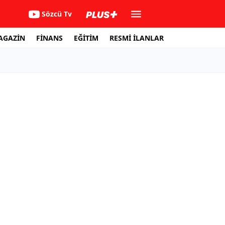
Sözcü Tv
AGAZİN
FİNANS
EĞİTİM
RESMİ İLANLAR