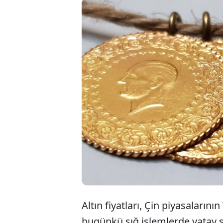
Altının
işlem gö
düşük “g
13.860 T
Altın fiyatları, Çin piyasalarının
bugünkü sığ işlemlerde yatay 