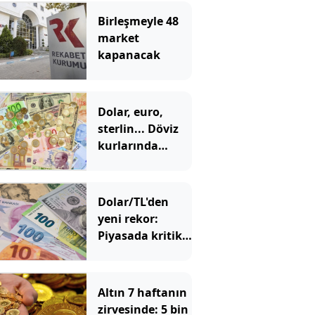
Birleşmeyle 48
market
kapanacak
Dolar, euro,
sterlin... Döviz
kurlarında
tarihi zirve
Dolar/TL'den
yeni rekor:
Piyasada kritik
48 saatlik
dönemeç
alarmı!
Altın 7 haftanın
zirvesinde: 5 bin