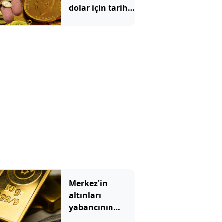
dolar için tarih
verildi
Merkez'in
altınları
yabancının
cebinde