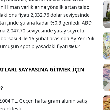
li liman varlıklarına yönelik artan talebi
daki ons fiyatı 2,032.76 dolar seviyesinde
fta içinde şu ana kadar %0.3 geriledi. ABD
ına 2,047.70 seviyesinde yatay seyretti.
borsası 9 ile 16 Şubat arasında Ay Yeni Yılı
 Gümüşün spot piyasadaki fiyatı %0.2
ATLARI SAYFASINA GİTMEK İÇİN
r?
 2.004 TL. Geçen hafta gram altının satış
erçekleşti.