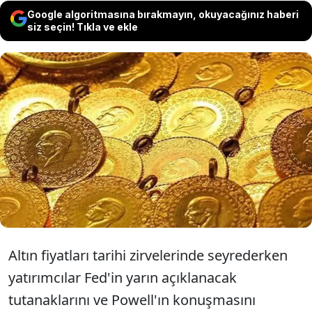
Google algoritmasına bırakmayın, okuyacağınız haberi
siz seçin! Tıkla ve ekle
Altın fiyatları rekor seviyelere yakın
seyrederken gözler Fed'in açıklamalarında.
Yatırımcılar, yarın yayımlanacak tutanaklar ve
Powell’ın konuşmasıyla faiz politikasına dair
ipuçları bekliyor.
Altın fiyatları tarihi zirvelerinde seyrederken
yatırımcılar Fed'in yarın açıklanacak
tutanaklarını ve Powell'ın konuşmasını