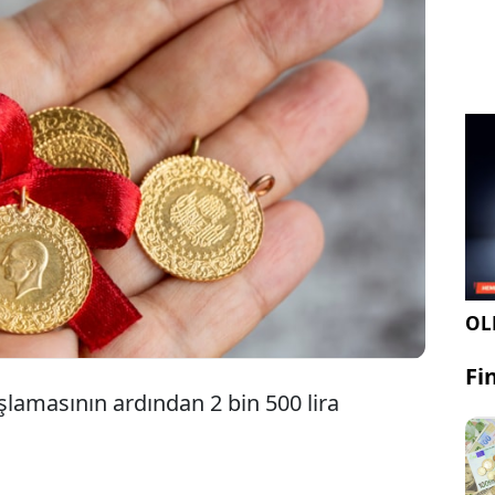
Altın fiyatları dün kaydettiği yeni rekor seviyesinin
ardından bugün geriledi. Gram altın fiyatlarında
da düşüş yaşandı.
OLE
Fi
şlamasının ardından 2 bin 500 lira