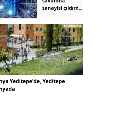
savunma
sanayisi çıldırdı:
Emtiada
temmuz
kazananları
belli oldu
ya Yeditepe'de, Yeditepe
nyada