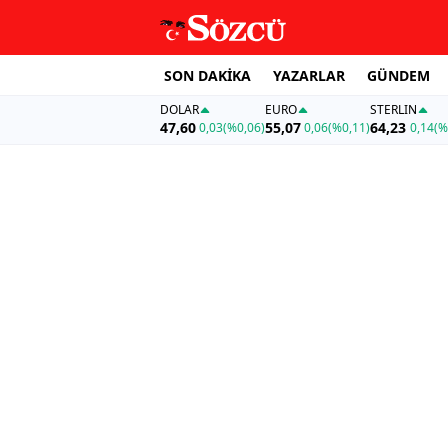
SON DAKİKA
YAZARLAR
GÜNDEM
DOLAR
EURO
STERLIN
47,60
55,07
64,23
0,03
(%0,06)
0,06
(%0,11)
0,14
(%