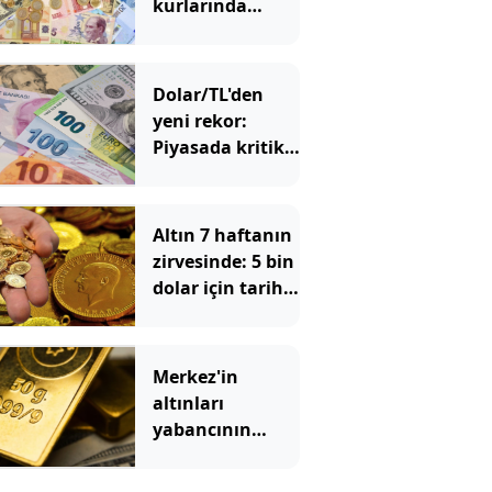
kurlarında
tarihi zirve
Dolar/TL'den
yeni rekor:
Piyasada kritik
48 saatlik
dönemeç
alarmı!
Altın 7 haftanın
zirvesinde: 5 bin
dolar için tarih
verildi
Merkez'in
altınları
yabancının
cebinde