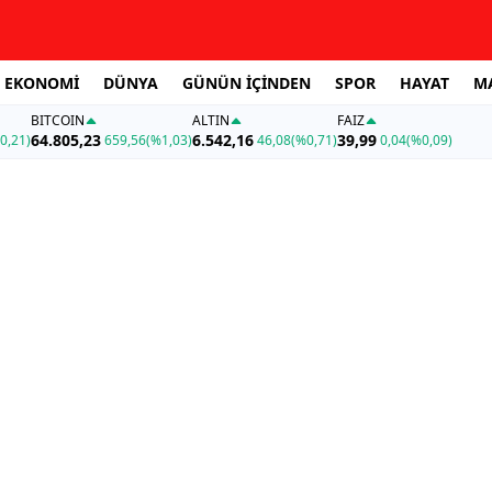
EKONOMİ
DÜNYA
GÜNÜN İÇİNDEN
SPOR
HAYAT
M
BITCOIN
ALTIN
FAİZ
64.805,23
6.542,16
39,99
0,21)
659,56
(%1,03)
46,08
(%0,71)
0,04
(%0,09)