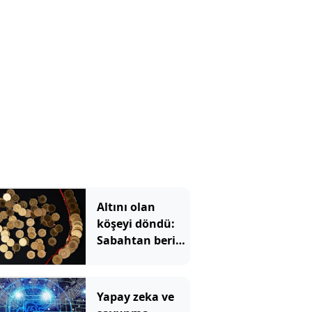
Altını olan
köşeyi döndü:
Sabahtan beri
215 lira
kazandırdı
Yapay zeka ve