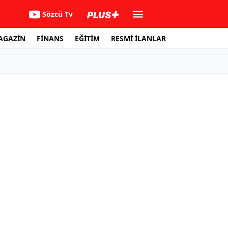
Sözcü Tv
AGAZİN
FİNANS
EĞİTİM
RESMİ İLANLAR