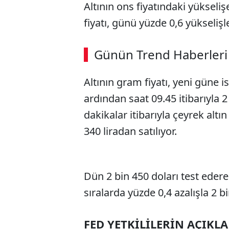
Altının ons fiyatındaki yükseli
fiyatı, günü yüzde 0,6 yükseliş
ABERİ OKU
➜
Günün Trend Haberleri
Altının gram fiyatı, yeni güne 
SÖZCÜ SON DAKİKA
ardından saat 09.45 itibarıyla 2
dakikalar itibarıyla çeyrek altı
340 liradan satılıyor.
Dün 2 bin 450 doları test ederek
sıralarda yüzde 0,4 azalışla 2 b
FED YETKİLİLERİN AÇIKL