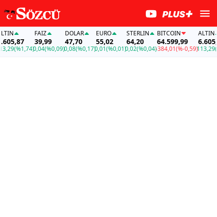
IN
FAİZ
DOLAR
EURO
STERLIN
BITCOIN
ALTIN
605,87
39,99
47,70
55,02
64,20
64.599,99
6.605,8
,29
(%1,74)
0,04
(%0,09)
0,08
(%0,17)
0,01
(%0,01)
0,02
(%0,04)
-384,01
(%-0,59)
113,29
(%1