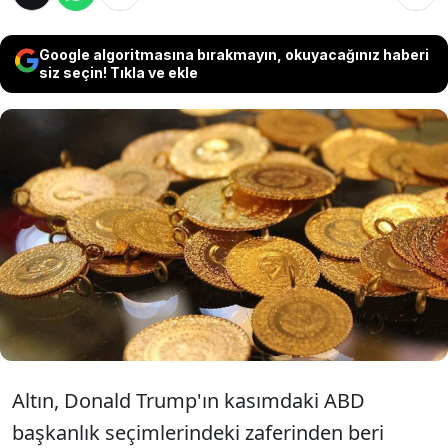
Google algoritmasına bırakmayın, okuyacağınız haberi
siz seçin! Tıkla ve ekle
Altın, ABD'nin parasal genişlemesi, jeopolitik
riskler ve merkez bankalarının satın alma
dalgasından destek alarak yüzde 26'lık bir
yükselişle bu yüzyılın en büyük yıllık
kazançlarından birine doğru hazırlanıyor.
Altın, Donald Trump'ın kasımdaki ABD
başkanlık seçimlerindeki zaferinden beri