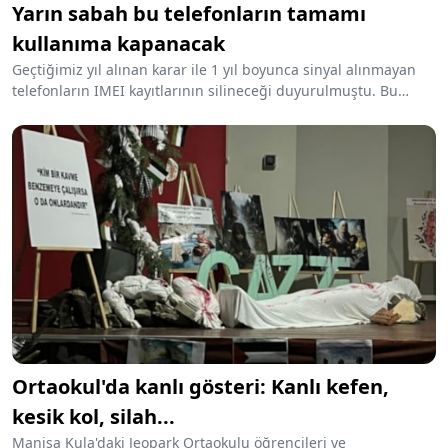
Yarın sabah bu telefonların tamamı
kullanıma kapanacak
Geçtiğimiz yıl alınan karar ile 1 yıl boyunca sinyal alınmayan
telefonların IMEI kayıtlarının silineceği duyurulmuştu. Bu
yönetmelik kapsamında son bir yıldır açılmamış akıllı
telefonlar, 1 Ocak 2025 tarihi itibarıyla kullanıma tamamen
kapatılacak.
Ortaokul'da kanlı gösteri: Kanlı kefen,
kesik kol, silah...
Manisa Kula'daki Jeopark Ortaokulu öğrencileri ve