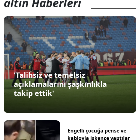
altın Haberleri
'Talihsiz ve temelsiz
açıklamalarını şaşkınlıkla
takip ettik'
Engelli çocuğa pense ve
kabloyla işkence yaptılar