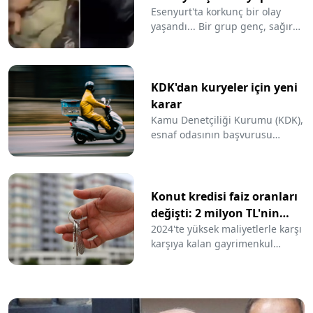
Esenyurt'ta korkunç bir olay
yaşandı... Bir grup genç, sağır
ve dilsiz olan engelli bir çocuğa
kablo ve pense ile işkence yapıp,
video çekti. Görüntülerdeki
işkence yapan şahısların
KDK'dan kuryeler için yeni
yakalandığı öğrenildi.
karar
Kamu Denetçiliği Kurumu (KDK),
esnaf odasının başvurusu
üzerine, kuryelerin karıştığı
trafik kazalarının azaltılması ve
sosyal güvencelerinin
sağlanması konusunda
Konut kredisi faiz oranları
Ulaştırma ve Altyapı Bakanlığı,
değişti: 2 milyon TL'nin
Çalışma ve Sosyal Güvenlik
aylık ödemesi ne oldu?
2024'te yüksek maliyetlerle karşı
Bakanlığı ile Sosyal Güvenlik
karşıya kalan gayrimenkul
Kurumu'na tavsiyede bulundu.
sektörü, yeni yıla hareketli
başladı. Merkez Bankası'nın faiz
kararı sonrasında mevduat ve
konut kredisi faizlerinde