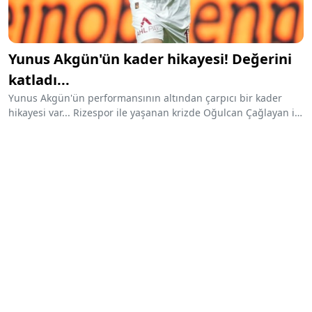
Yunus Akgün'ün kader hikayesi! Değerini
katladı...
Yunus Akgün'ün performansının altından çarpıcı bir kader
hikayesi var... Rizespor ile yaşanan krizde Oğulcan Çağlayan ile
takas edilmek istendi, gitmedi. Montella yönetimindeki Adana
Demir’de harikalar yarattı, Milli Takım’a yükseldi.