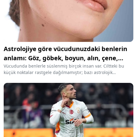
Astrolojiye göre vücudunuzdaki benlerin
anlamı: Göz, göbek, boyun, alın, çene,
yanak, sırt...
Vücudunda benlerle süslenmiş birçok insan var. Ciltteki bu
küçük noktalar rastgele dağılmamıştır; bazı astrolojik
geleneklerde hepsinin konumuna göre bir anlamı var. İşte
detaylar...