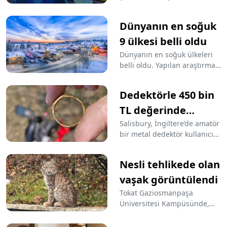
öldürülmüştü
sonları taksicilik yapan Eren
Peker’in (20) duraktaki
Dünyanın en soğuk
arkadaşlarının ses kayıtları
ortaya çıktı.
9 ülkesi belli oldu
Dünyanın en soğuk ülkeleri
belli oldu. Yapılan araştırma
ülkelerin aynı anda aşırı
düşük ve sert olabilen
Dedektörle 450 bin
sıcaklıklarla çeşitli hava
koşullarına sahip olduğunu
TL değerinde
ortaya koydu
ortaçağ yüzüğü
Salisbury, İngiltere’de amatör
bir metal dedektör kullanıcısı,
buldu!
yaklaşık 10 bin pound
(yaklaşık 450 bin TL)
Nesli tehlikede olan
değerinde bir Orta Çağ altın
yüzüğü keşfederek hayatının
vaşak görüntülendi
buluşunu gerçekleştirdi. 32
Tokat Gaziosmanpaşa
yaşındaki çelik işçisi Paul
Üniversitesi Kampüsünde,
McLoughin, iki yıldır hobi
nesli tükenme tehlikesinde
olarak yaptığı aramalarda ilk
olan vaşak görüntülendi.