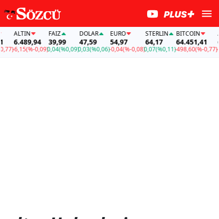
LTIN
FAİZ
DOLAR
EURO
STERLIN
BITCOIN
ALTIN
.489,94
39,99
47,59
54,97
64,17
64.451,41
6.489,
,15
(%-0,09)
0,04
(%0,09)
0,03
(%0,06)
-0,04
(%-0,08)
0,07
(%0,11)
-498,60
(%-0,77)
-6,15
(%