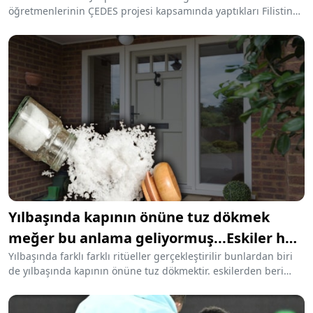
öğretmenlerinin ÇEDES projesi kapsamında yaptıkları Filistin
için tek yürek” etkinliği tepki çekti. Tiyatro gösterisinde tabut,
kanlı çocuk kefenleri , kanlı kesik kol ve bacak sahnelendi.
Müsamerede ayrıca öğrencilerin eline tüfek de verildiği
görüldü.
Yılbaşında kapının önüne tuz dökmek
meğer bu anlama geliyormuş...Eskiler hep
yapardı
Yılbaşında farklı farklı ritüeller gerçekleştirilir bunlardan biri
de yılbaşında kapının önüne tuz dökmektir. eskilerden beri
yapılan bu ritüel bakın ne anlama geliyor...