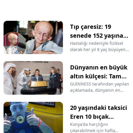
Tıp çaresiz: 19
senede 152 yaşına
geldi
Hastalığı nedeniyle fiziksel
olarak her yıl 8 yaş büyüyen
Güney Afrikalı Beandri
Booysen, 19 yaşında hayatını
Dünyanın en büyük
kaybetti. Bu, onun hastalık
durumu da göz önünde
altın külçesi: Tam
bulundurulduğunda 152
300 kilo
GUINNESS tarafından yapılan
yaşa denk geliyor... Booysen,
açıklamada, dünyanın en
sosyal medyada birçok
büyük altın külçesinin ağırlığı
insana umut olup, çaresi
300,12 kilogram olarak
olmayan hastalığına dair
20 yaşındaki taksici
doğrulandı. Külçe Dubai
farkındalık yaratmıştı.
merkezli bir şirket tarafından
Eren 10 bıçak
yapıldı.
darbesiyle
Konya'da harçlığını
çıkarabilmek için hafta