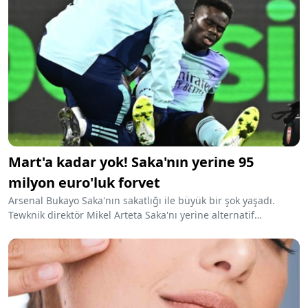
Mart'a kadar yok! Saka'nın yerine 95
milyon euro'luk forvet
Arsenal Bukayo Saka'nın sakatlığı ile büyük bir şok yaşadı.
Tewknik direktör Mikel Arteta Saka'nı yerine alternatif
düşünmeye başladı. İngiliz basının yer alan haberlere göre
PSG'nin 95 milyon euro'ya aldığı Kolo Muani listenin başında.