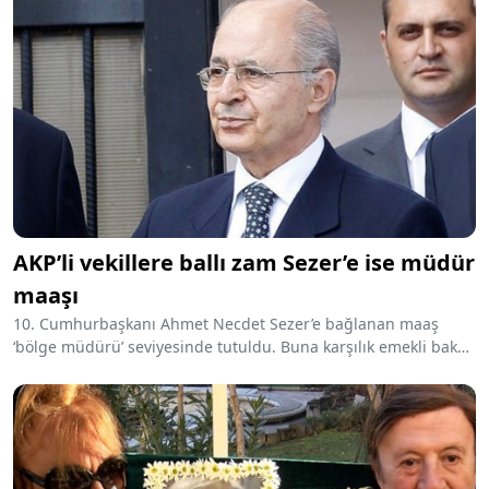
hareketlenme yaşanırken, konut
kredisi faiz oranları da
tekrardan belirlendi. Peki 2
milyon TL'nin aylık taksit
tutarları ne kadar oldu?
AKP’li vekillere ballı zam Sezer’e ise müdür
maaşı
10. Cumhurbaşkanı Ahmet Necdet Sezer’e bağlanan maaş
‘bölge müdürü’ seviyesinde tutuldu. Buna karşılık emekli bakan
ve vekillerin maaşı 129 bin lira oldu.