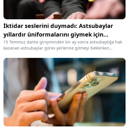
İktidar seslerini duymadı: Astsubaylar
yıllardır üniformalarını giymek için
bekliyor
15 Temmuz darbe girişiminden bir ay sonra astsubaylığa hak
kazanan astsubaylar görev yerlerine gitmeyi beklerken
atamaları iptal edildi. Astsubayların hukuk mücadelesi sürüyor.