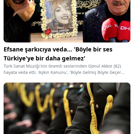
Efsane şarkıcıya veda... 'Böyle bir ses
Türkiye'ye bir daha gelmez'
Türk Sanat Müziği'nin önemli seslerinden Gönül Akkor (82)
hayata veda etti. 'Aşkın Kanunu', 'Böyle Gelmiş Böyle Geçer
Dünya' ve 'Nasıl Geçti Habersiz' gibi unutulmaz şarkılarıyla
gönüllere taht kuran Gönül Akkor, bugün İstanbul'da toprağa
verildi.