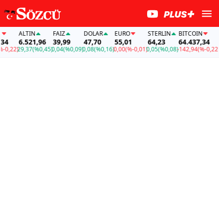
ALTIN
FAİZ
DOLAR
EURO
STERLIN
BITCOIN
A
4
6.521,96
39,99
47,70
55,01
64,23
64.437,34
6
0,22)
29,37
(%0,45)
0,04
(%0,09)
0,08
(%0,16)
0,00
(%-0,01)
0,05
(%0,08)
-142,94
(%-0,22)
29