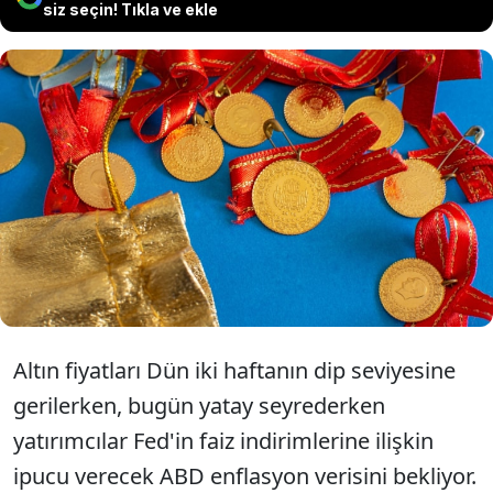
siz seçin! Tıkla ve ekle
Altın fiyatları, dün yaşadığı düşüşün
ardından bu sabah yatay seviyede hareket
etti. Piyasalar, yarın açıklanacak olan kişisel
tüketim harcamaları (PCE) verisini bekliyor.
Altın fiyatları Dün iki haftanın dip seviyesine
gerilerken, bugün yatay seyrederken
yatırımcılar Fed'in faiz indirimlerine ilişkin
ipucu verecek ABD enflasyon verisini bekliyor.