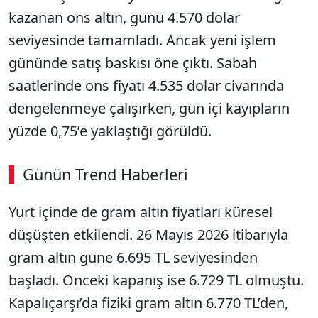
kazanan ons altın, günü 4.570 dolar
seviyesinde tamamladı. Ancak yeni işlem
gününde satış baskısı öne çıktı. Sabah
saatlerinde ons fiyatı 4.535 dolar civarında
dengelenmeye çalışırken, gün içi kayıpların
yüzde 0,75’e yaklaştığı görüldü.
Günün Trend Haberleri
00:02
/ 08:43
Yurt içinde de gram altın fiyatları küresel
Sesi Aç
düşüşten etkilendi. 26 Mayıs 2026 itibarıyla
gram altın güne 6.695 TL seviyesinden
başladı. Önceki kapanış ise 6.729 TL olmuştu.
Kapalıçarşı’da fiziki gram altın 6.770 TL’den,