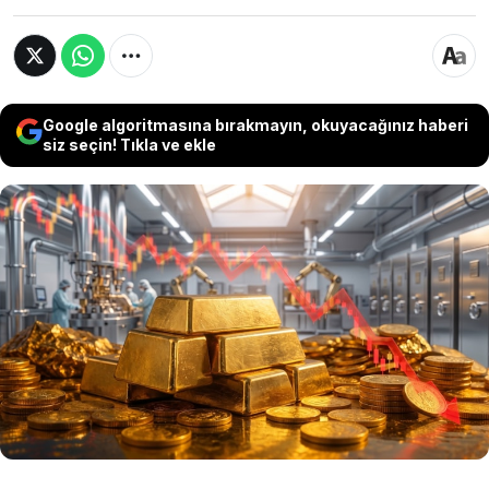
Google algoritmasına bırakmayın, okuyacağınız haberi
siz seçin! Tıkla ve ekle
Orta Doğu’da ateşkes ve anlaşma beklentilerinin
güçlenmesiyle yükselen altın fiyatları, bugün
yeniden düşüş eğilimine girdi. Petrol fiyatlarında
toparlanma ve enflasyon kaygılarının sürmesi,
yatırımcıların güvenli liman talebini sınırladı. İşte
altının yükselişine engel olan nedenler...