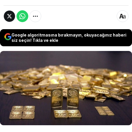
Google algoritmasına bırakmayın, okuyacağınız haberi
siz seçin! Tıkla ve ekle
Gram altın, ons fiyatındaki düşüşün etkisiyle
güne değer kaybıyla başladı ve 6 bin 615 liraya
geriledi. ABD-İran hattındaki kırılgan
diplomatik süreç ve Fed’in kritik verileri
öncesinde piyasalarda temkinli seyir öne
çıkıyor.