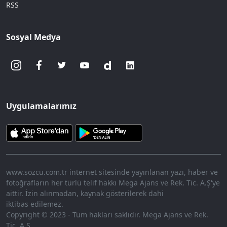
RSS
Sosyal Medya
Uygulamalarımız
www.sozcu.com.tr internet sitesinde yayınlanan yazı, haber ve
fotoğrafların her türlü telif hakkı Mega Ajans ve Rek. Tic. A.Ş'ye
aittir. İzin alınmadan, kaynak gösterilerek dahi
iktibas edilemez.
Copyright © 2023 - Tüm hakları saklıdır. Mega Ajans ve Rek.
Tic. A.Ş.