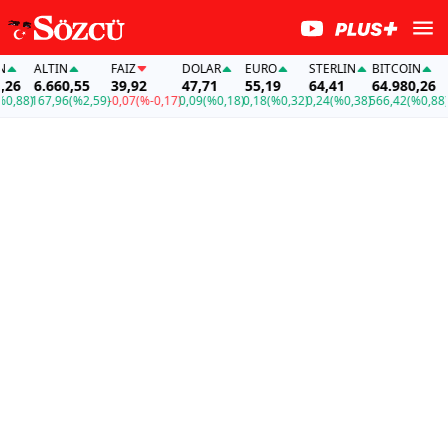
ALTIN
FAİZ
DOLAR
EURO
STERLIN
BITCOIN
AL
6
6.660,55
39,92
47,71
55,19
64,41
64.980,26
6.
,88)
167,96
(%2,59)
-0,07
(%-0,17)
0,09
(%0,18)
0,18
(%0,32)
0,24
(%0,38)
566,42
(%0,88)
16