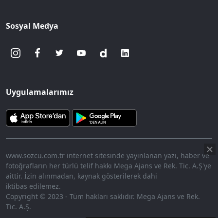
Sosyal Medya
Uygulamalarımız
www.sozcu.com.tr internet sitesinde yayınlanan yazı, haber ve
fotoğrafların her türlü telif hakkı Mega Ajans ve Rek. Tic. A.Ş'ye
aittir. İzin alınmadan, kaynak gösterilerek dahi
iktibas edilemez.
Copyright © 2023 - Tüm hakları saklıdır. Mega Ajans ve Rek.
Tic. A.Ş.
360p
Loaded
:
Sesi
10.45%
Aç