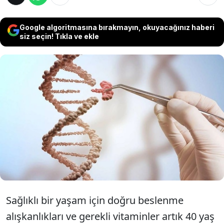
Google algoritmasına bırakmayın, okuyacağınız haberi
siz seçin! Tıkla ve ekle
Yaş 40'ı Geçtiyse Dikkat: Bu Vitaminler Sağlık
Sigortanız!Uzmanlara göre, yaş ilerledikçe
vücudun ihtiyaçları değişiyor. Bu kritik
dönemde sağlıklı kalmanın anahtarı olan 6
vitaminle hayatınızı kolaylaştırabilirsiniz.
Sağlıklı bir yaşam için doğru beslenme
alışkanlıkları ve gerekli vitaminler artık 40 yaş