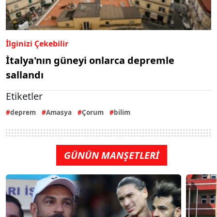
İlginizi Çekebilir
İtalya'nın güneyi onlarca depremle
sallandı
Etiketler
deprem
Amasya
Çorum
bilim
GÜNÜN MANŞETLERİ