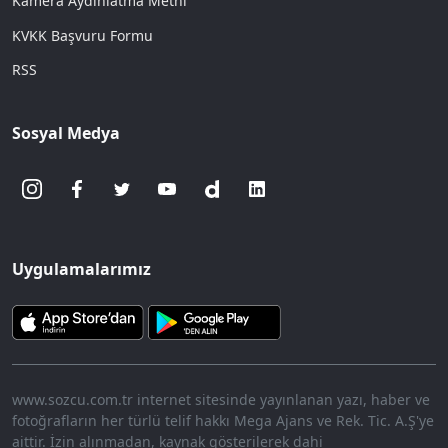
Kamera Aydınlatma Metni
KVKK Başvuru Formu
RSS
Sosyal Medya
Uygulamalarımız
www.sozcu.com.tr internet sitesinde yayınlanan yazı, haber ve
fotoğrafların her türlü telif hakkı Mega Ajans ve Rek. Tic. A.Ş'ye
aittir. İzin alınmadan, kaynak gösterilerek dahi