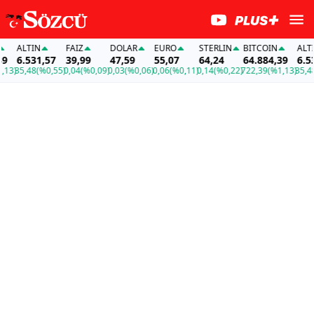
ALTIN
FAİZ
DOLAR
EURO
STERLIN
BITCOIN
ALTIN
6.531,57
39,99
47,59
55,07
64,24
64.884,39
6.531,5
5,48
(%0,55)
0,04
(%0,09)
0,03
(%0,06)
0,06
(%0,11)
0,14
(%0,22)
722,39
(%1,13)
35,48
(%0