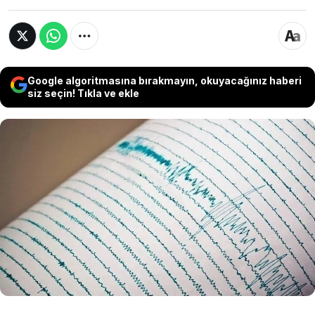
Google algoritmasına bırakmayın, okuyacağınız haberi
siz seçin! Tıkla ve ekle
Çorum'un Mecitözü ilçesinde saat 17.57'de 4.4
büyüklüğünde deprem meydana geldi. Deprem
çevre kentlerden de hissedildi. Yer bilimci Prof.
Dr. Naci Görür, "Bu faylar KAF’dan saçaklanan
faylar. KAF burada deprem üretmez ama ondan
ayrılan kollar üretme kapasitesine sahip" dedi.