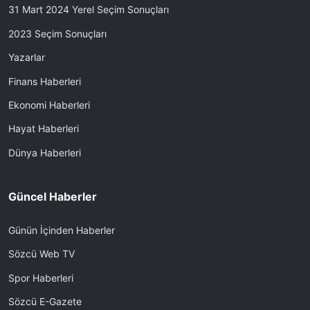
31 Mart 2024 Yerel Seçim Sonuçları
2023 Seçim Sonuçları
Yazarlar
Finans Haberleri
Ekonomi Haberleri
Hayat Haberleri
Dünya Haberleri
Güncel Haberler
Günün İçinden Haberler
Sözcü Web TV
Spor Haberleri
Sözcü E-Gazete