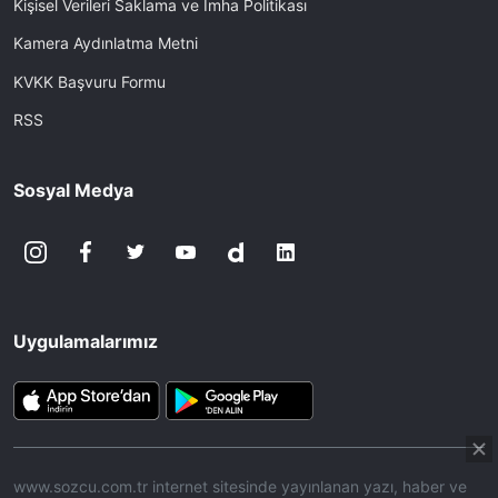
Kişisel Verileri Saklama ve İmha Politikası
Kamera Aydınlatma Metni
KVKK Başvuru Formu
RSS
Sosyal Medya
Uygulamalarımız
www.sozcu.com.tr internet sitesinde yayınlanan yazı, haber ve