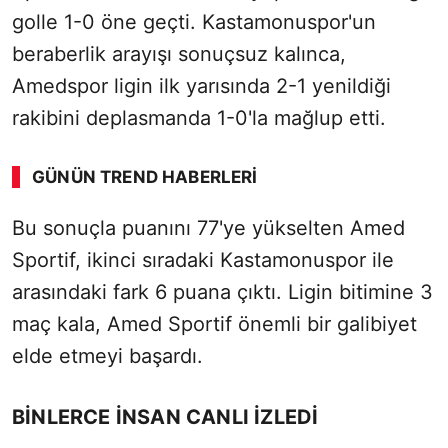
golle 1-0 öne geçti. Kastamonuspor'un
beraberlik arayışı sonuçsuz kalınca,
Amedspor ligin ilk yarısında 2-1 yenildiği
rakibini deplasmanda 1-0'la mağlup etti.
GÜNÜN TREND HABERLERI
Bu sonuçla puanını 77'ye yükselten Amed
Sportif, ikinci sıradaki Kastamonuspor ile
arasındaki fark 6 puana çıktı. Ligin bitimine 3
maç kala, Amed Sportif önemli bir galibiyet
elde etmeyi başardı.
BİNLERCE İNSAN CANLI İZLEDİ