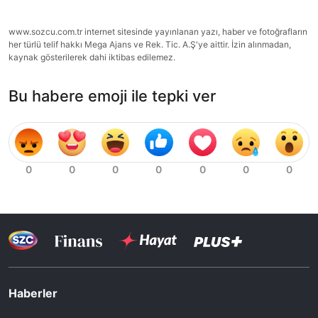
www.sozcu.com.tr internet sitesinde yayınlanan yazı, haber ve fotoğrafların
her türlü telif hakkı Mega Ajans ve Rek. Tic. A.Ş'ye aittir. İzin alınmadan,
kaynak gösterilerek dahi iktibas edilemez.
Bu habere emoji ile tepki ver
Haberler