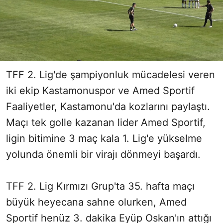
TFF 2. Lig'de şampiyonluk mücadelesi veren
iki ekip Kastamonuspor ve Amed Sportif
Faaliyetler, Kastamonu'da kozlarını paylaştı.
Maçı tek golle kazanan lider Amed Sportif,
ligin bitimine 3 maç kala 1. Lig'e yükselme
yolunda önemli bir virajı dönmeyi başardı.
TFF 2. Lig Kırmızı Grup'ta 35. hafta maçı
büyük heyecana sahne olurken, Amed
Sportif henüz 3. dakika Eyüp Oskan'ın attığı