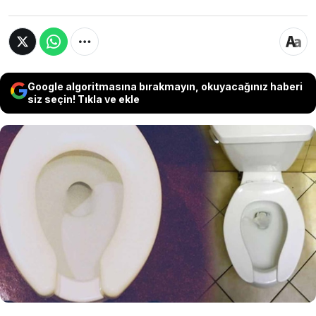
Google algoritmasına bırakmayın, okuyacağınız haberi
siz seçin! Tıkla ve ekle
Hemen hemen herkesin günlük hayatında en
az bir kez fark ettiği ama sormaya çekindiği
soru, sosyal medyada on milyonlarca insanı
peşinden sürükledi: "Halka açık tuvaletlerdeki
klozet kapaklarının önü neden açık?"