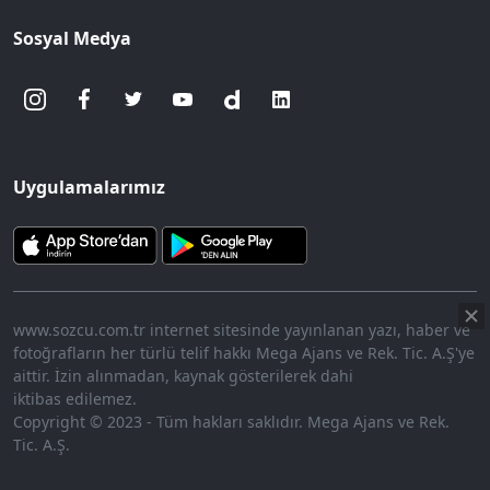
Sosyal Medya
Uygulamalarımız
www.sozcu.com.tr internet sitesinde yayınlanan yazı, haber ve
fotoğrafların her türlü telif hakkı Mega Ajans ve Rek. Tic. A.Ş'ye
aittir. İzin alınmadan, kaynak gösterilerek dahi
iktibas edilemez.
Copyright © 2023 - Tüm hakları saklıdır. Mega Ajans ve Rek.
Tic. A.Ş.
HABERİ OKU
➜
00:17
/ 09:15