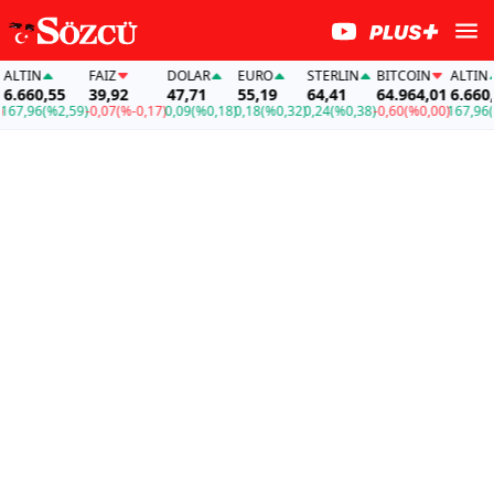
LTIN
FAİZ
DOLAR
EURO
STERLIN
BITCOIN
ALTIN
.660,55
39,92
47,71
55,19
64,41
64.964,01
6.660,55
7,96
(%2,59)
-0,07
(%-0,17)
0,09
(%0,18)
0,18
(%0,32)
0,24
(%0,38)
-0,60
(%0,00)
167,96
(%2