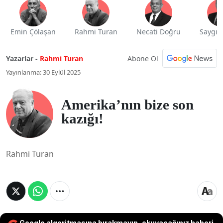
Emin Çölaşan
Rahmi Turan
Necati Doğru
Saygı 
Abone Ol
Yazarlar -
Rahmi Turan
Yayınlanma: 30 Eylül 2025
Amerika’nın bize son
kazığı!
Rahmi Turan
Google algoritmasına bırakmayın, okuyacağınız haberi