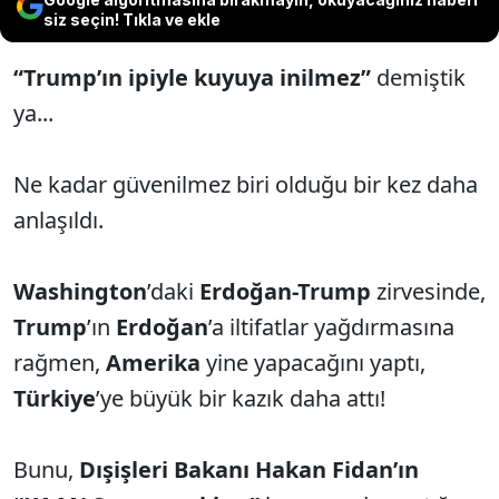
siz seçin! Tıkla ve ekle
“Trump’ın ipiyle kuyuya inilmez”
demiştik
ya...
Ne kadar güvenilmez biri olduğu bir kez daha
anlaşıldı.
Washington
’daki
Erdoğan-Trump
zirvesinde,
Trump
’ın
Erdoğan
’a iltifatlar yağdırmasına
rağmen,
Amerika
yine yapacağını yaptı,
Türkiye
’ye büyük bir kazık daha attı!
Bunu,
Dışişleri Bakanı Hakan Fidan’ın