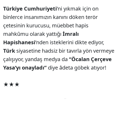
Türkiye Cumhuriyeti
’ni yıkmak için on
binlerce insanımızın kanını döken terör
çetesinin kurucusu, müebbet hapis
mahkûmu olarak yattığı
İmralı
Hapishanesi
’nden isteklerini dikte ediyor,
Türk
siyasetine hadsiz bir tavırla yön vermeye
çalışıyor, yandaş medya da
“Öcalan Çerçeve
Yasa‘yı onayladı”
diye âdeta göbek atıyor!
★★★
AKP, MHP, DEM Parti, HÜDA-PAR
ve
Butlan
Başkan
Kılıçdaroğlu’
nun
CHP
’sinin