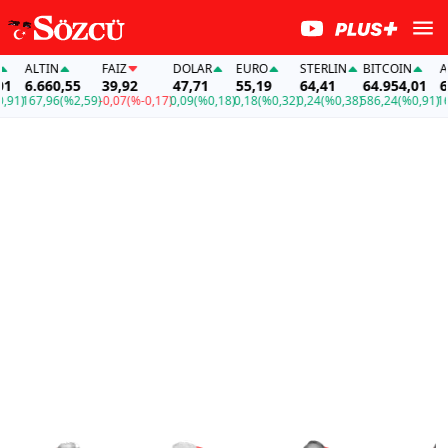
LTIN
FAİZ
DOLAR
EURO
STERLIN
BITCOIN
ALTIN
.660,55
39,92
47,71
55,19
64,41
64.954,01
6.660
67,96
(%2,59)
-0,07
(%-0,17)
0,09
(%0,18)
0,18
(%0,32)
0,24
(%0,38)
586,24
(%0,91)
167,96