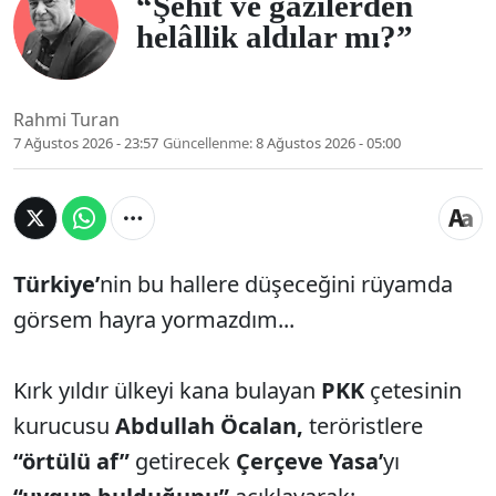
“Şehit ve gazilerden
helâllik aldılar mı?”
Rahmi Turan
7 Ağustos 2026 - 23:57
Güncellenme:
8 Ağustos 2026 - 05:00
Türkiye’
nin bu hallere düşeceğini rüyamda
görsem hayra yormazdım...
Kırk yıldır ülkeyi kana bulayan
PKK
çetesinin
kurucusu
Abdullah Öcalan,
teröristlere
“örtülü af”
getirecek
Çerçeve Yasa’
yı