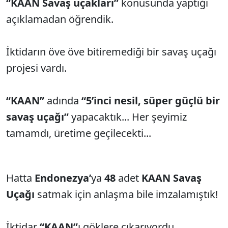
“KAAN Savaş uçakları”
konusunda yaptığı
açıklamadan öğrendik.
İktidarın öve öve bitiremediği bir savaş uçağı
projesi vardı.
“KAAN”
adında
“5’inci nesil, süper güçlü bir
savaş uçağı”
yapacaktık... Her şeyimiz
tamamdı, üretime geçilecekti...
Hatta
Endonezya’
ya
48
adet
KAAN Savaş
Uçağı
satmak için anlaşma bile imzalamıştık!
İktidar
“KAAN”
ı göklere çıkarıyordu...