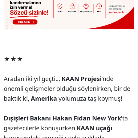
★★★
Aradan iki yıl geçti...
KAAN Projesi
’nde
önemli gelişmeler olduğu söylenirken, bir de
baktık ki,
Amerika
yolumuza taş koymuş!
Dışişleri Bakanı Hakan Fidan
New York
’ta
gazetecilerle konuşurken
KAAN uçağı
konusundaki gerçeği şöyle açıkladı: