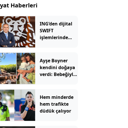
yat Haberleri
ING’den dijital
SWIFT
işlemlerinde
masrafsız
dönem
Ayşe Boyner
kendini doğaya
verdi: Bebeğiyle
bahçede meyve
topladı
Hem minderde
hem trafikte
düdük çalıyor