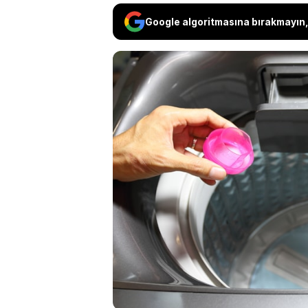
Google algoritmasına bırakmayın, 
Amerikan ya
üstten kapak
soruyu uyand
Aslında bu ma