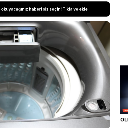
okuyacağınız haberi siz seçin! Tıkla ve ekle
pımı modern filmlerde bile sürekli gördüğümüz
lı çamaşır makineleri çoğumuzun aklında aynı
ırıyor: Neden hala bu makineleri kullanıyorlar?
kinelerin bazı avantajları varmış...
OLE