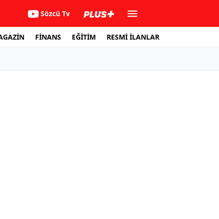
Sözcü Tv
AGAZİN
FİNANS
EĞİTİM
RESMİ İLANLAR