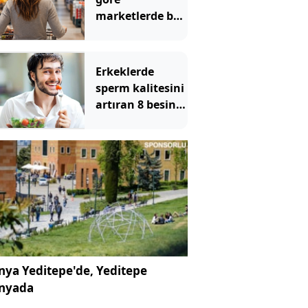
marketlerde bu
yüzden müzik
çalıyormuş
Erkeklerde
sperm kalitesini
artıran 8 besin
maddesi
ya Yeditepe'de, Yeditepe
nyada