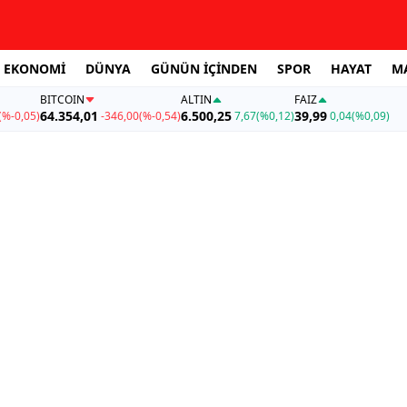
EKONOMİ
DÜNYA
GÜNÜN İÇİNDEN
SPOR
HAYAT
M
BITCOIN
ALTIN
FAİZ
64.354,01
6.500,25
39,99
(%-0,05)
-346,00
(%-0,54)
7,67
(%0,12)
0,04
(%0,09)