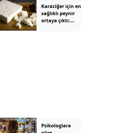
Karaciğer için en
sağlıklı peynir
ortaya çıktı:
Ezine veya
tulum değil
Psikologlara
göre