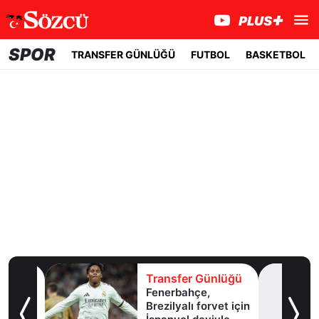
SPOR
TRANSFER GÜNLÜĞÜ
FUTBOL
BASKETBOL
lüğü
Transfer Günlüğü
l
Fenerbahçe,
Brezilyalı forvet için