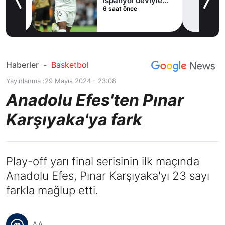
İspanyol deviyle
6 saat önce
masaya oturdu!
Haberler
-
Basketbol
Yayınlanma :
29 Mayıs 2024 - 23:08
Anadolu Efes'ten Pınar
Karşıyaka'ya fark
Play-off yarı final serisinin ilk maçında
Anadolu Efes, Pınar Karşıyaka'yı 23 sayı
farkla mağlup etti.
AA