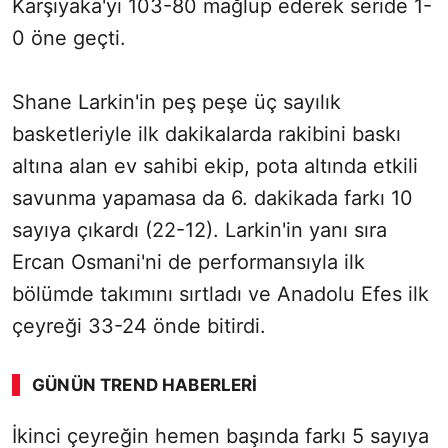
Karşıyaka'yı 103-80 mağlup ederek seride 1-
0 öne geçti.
Shane Larkin'in peş peşe üç sayılık
basketleriyle ilk dakikalarda rakibini baskı
altına alan ev sahibi ekip, pota altında etkili
savunma yapamasa da 6. dakikada farkı 10
sayıya çıkardı (22-12). Larkin'in yanı sıra
Ercan Osmani'ni de performansıyla ilk
bölümde takımını sırtladı ve Anadolu Efes ilk
çeyreği 33-24 önde bitirdi.
GÜNÜN TREND HABERLERI
00:02
/ 08:43
İkinci çeyreğin hemen başında farkı 5 sayıya
Sesi Aç