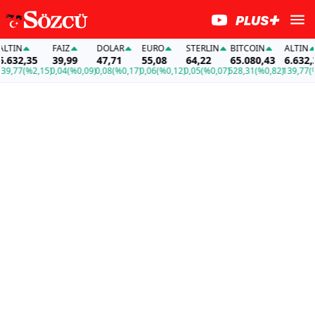
IN
FAİZ
DOLAR
EURO
STERLIN
BITCOIN
ALTIN
32,35
39,99
47,71
55,08
64,22
65.080,43
6.632,35
77
(%2,15)
0,04
(%0,09)
0,08
(%0,17)
0,06
(%0,12)
0,05
(%0,07)
528,31
(%0,82)
139,77
(%2,1