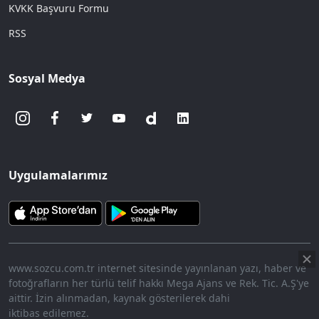
KVKK Başvuru Formu
RSS
Sosyal Medya
Uygulamalarımız
www.sozcu.com.tr internet sitesinde yayınlanan yazı, haber ve
fotoğrafların her türlü telif hakkı Mega Ajans ve Rek. Tic. A.Ş'ye
aittir. İzin alınmadan, kaynak gösterilerek dahi
iktibas edilemez.