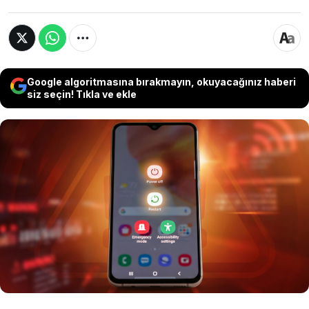
Google algoritmasına bırakmayın, okuyacağınız haberi
siz seçin! Tıkla ve ekle
Google, milyonlarca Android cihazı siber
korsanların hedefi haline getiren kritik bir
güvenlik açığı tespit etti. Uzmanlar, verilerinizin
çalınmaması için telefonunuzda bir ayarı
kontrol edip cihazı acilen yeniden başlatmanız
gerektiği konusunda uyarıyor.