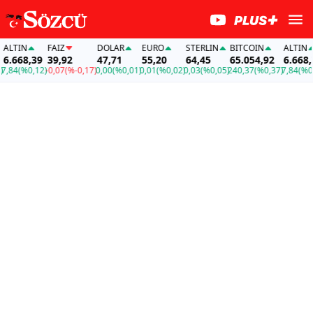
LTIN
FAİZ
DOLAR
EURO
STERLIN
BITCOIN
ALTIN
.668,39
39,92
47,71
55,20
64,45
65.054,92
6.668,39
84
(%0,12)
-0,07
(%-0,17)
0,00
(%0,01)
0,01
(%0,02)
0,03
(%0,05)
240,37
(%0,37)
7,84
(%0,12