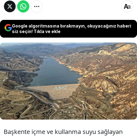
Google algoritmasına bırakmayın, okuyacağınız haberi
siz seçin! Tıkla ve ekle
Küresel ısınmaya bağlı olarak kuraklık tehdidi
artarken Ankara'daki barajların doluluk oranı
ise yüzde 40.72 olarak ölçüldü. ASKİ Genel
Müdürü Memduh Aslan Akçay "Su
kaynaklarımızı verimli kullanmak adına,
suyumuzu tasarruflu tüketelim" çağrısı yaptı.
Başkente içme ve kullanma suyu sağlayan