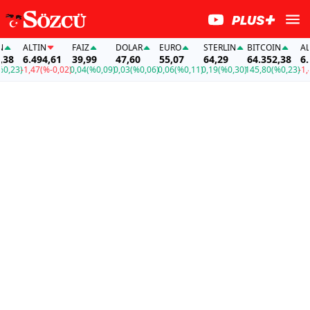
ALTIN
FAİZ
DOLAR
EURO
STERLIN
BITCOIN
ALTIN
6.494,61
39,99
47,60
55,07
64,29
64.352,38
6.494
3)
-1,47
(%-0,02)
0,04
(%0,09)
0,03
(%0,06)
0,06
(%0,11)
0,19
(%0,30)
145,80
(%0,23)
-1,47
(