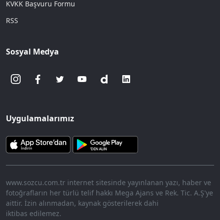
KVKK Başvuru Formu
RSS
Sosyal Medya
Uygulamalarımız
www.sozcu.com.tr internet sitesinde yayınlanan yazı, haber ve
fotoğrafların her türlü telif hakkı Mega Ajans ve Rek. Tic. A.Ş'ye
aittir. İzin alınmadan, kaynak gösterilerek dahi
iktibas edilemez.