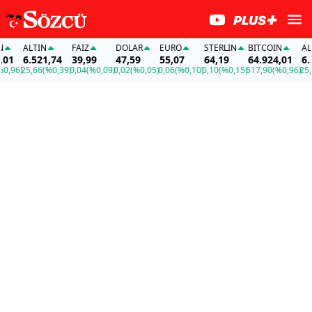
ALTIN
FAİZ
DOLAR
EURO
STERLIN
BITCOIN
ALTI
1
6.521,74
39,99
47,59
55,07
64,19
64.924,01
6.52
96)
25,66
(%0,39)
0,04
(%0,09)
0,02
(%0,05)
0,06
(%0,10)
0,10
(%0,15)
617,90
(%0,96)
25,66