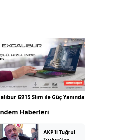
alibur G915 Slim ile Güç Yanında
ndem Haberleri
AKP'li Tuğrul
Türkeş'ten