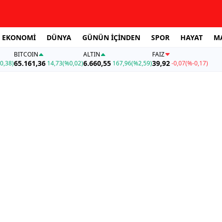
EKONOMİ
DÜNYA
GÜNÜN İÇİNDEN
SPOR
HAYAT
M
BITCOIN
ALTIN
FAİZ
65.161,36
6.660,55
39,92
0,38)
14,73
(%0,02)
167,96
(%2,59)
-0,07
(%-0,17)