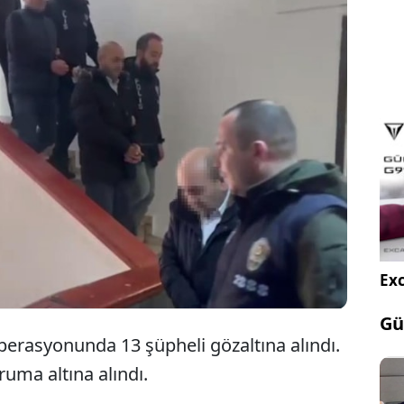
Ankara'da düzenlenen fuhuş operasyonunda
13 kişi gözaltına alınırken 20 kadın da koruma
altına alındı.
Exc
Gü
erasyonunda 13 şüpheli gözaltına alındı.
uma altına alındı.