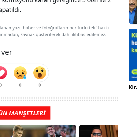
patıldı.
nan yazı, haber ve fotoğrafların her türlü telif hakkı
 alınmadan, kaynak gösterilerek dahi iktibas edilemez.
 ver
Kir
ÜN MANŞETLERİ