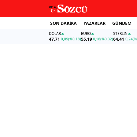
SON DAKİKA
YAZARLAR
GÜNDEM
DOLAR
EURO
STERLIN
47,71
55,19
64,41
0,09
(%0,18)
0,18
(%0,32)
0,24
(%