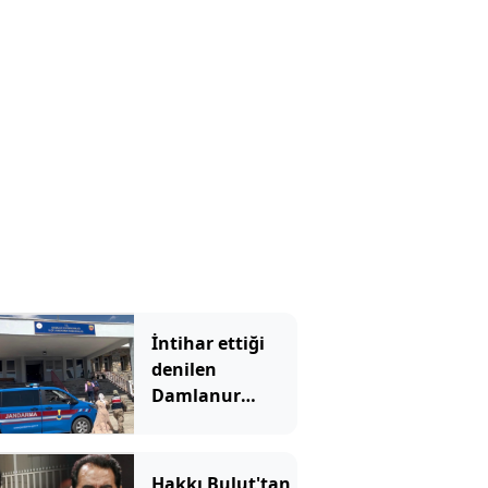
İntihar ettiği
denilen
Damlanur
cinayete kurban
gitmiş!
Hakkı Bulut'tan