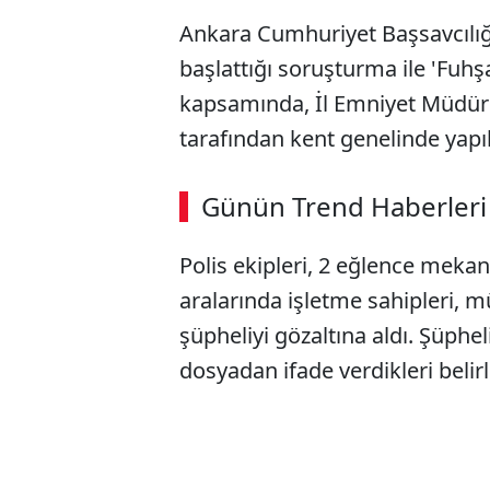
Ankara Cumhuriyet Başsavcılığ
başlattığı soruşturma ile 'Fuhş
kapsamında, İl Emniyet Müdürl
tarafından kent genelinde yapıl
ABERİ OKU
➜
Günün Trend Haberleri
00:02
/ 08:06
Polis ekipleri, 2 eğlence mekan
aralarında işletme sahipleri, 
şüpheliyi gözaltına aldı. Şüphel
dosyadan ifade verdikleri belirl