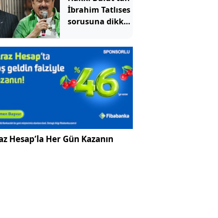
İbrahim Tatlıses
sorusuna dikkat
çeken yanıt
az Hesap’la Her Gün Kazanın