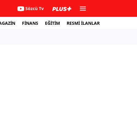
Sözcü Tv
AGAZİN
FİNANS
EĞİTİM
RESMİ İLANLAR