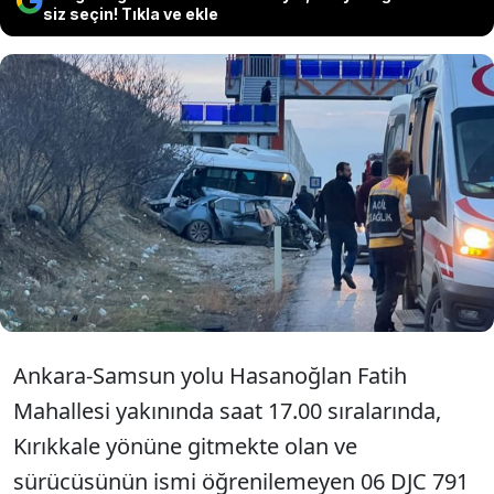
siz seçin! Tıkla ve ekle
Ankara'nın Elmadağ ilçesinde,
otomobilin yolcu indiren midibüs ve
çekiciye çarptığı kazada 21 kişi
yaralandı.
Ankara-Samsun yolu Hasanoğlan Fatih
Mahallesi yakınında saat 17.00 sıralarında,
Kırıkkale yönüne gitmekte olan ve
sürücüsünün ismi öğrenilemeyen 06 DJC 791