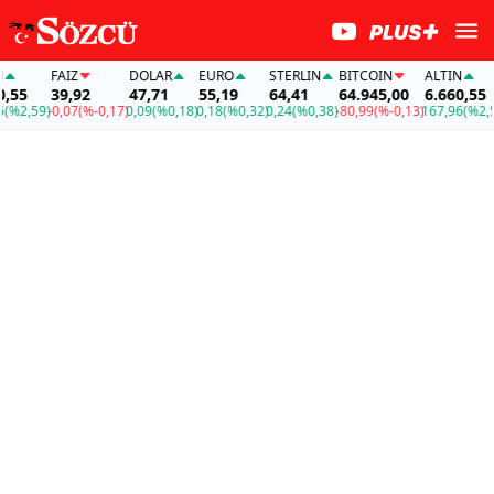
FAİZ
DOLAR
EURO
STERLIN
BITCOIN
ALTIN
55
39,92
47,71
55,19
64,41
64.945,00
6.660,55
%2,59)
-0,07
(%-0,17)
0,09
(%0,18)
0,18
(%0,32)
0,24
(%0,38)
-80,99
(%-0,13)
167,96
(%2,59)