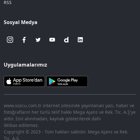
RSS
Sosyal Medya
Uygulamalarımız
www.sozcu.com.tr internet sitesinde yayınlanan yazı, haber ve
fotoğrafların her türlü telif hakkı Mega Ajans ve Rek. Tic. A.Ş'ye
aittir. İzin alınmadan, kaynak gösterilerek dahi
iktibas edilemez.
Copyright © 2023 - Tüm hakları saklıdır. Mega Ajans ve Rek.
Tic. A.Ş.