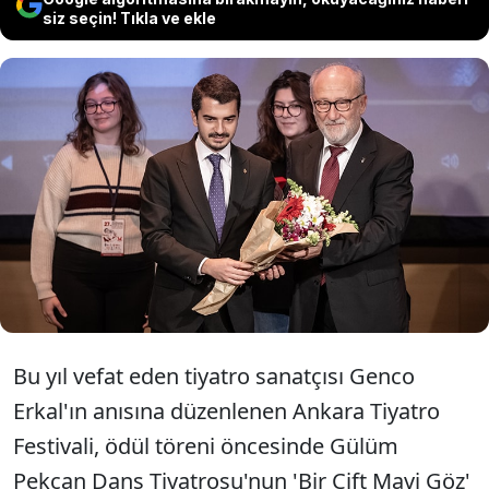
siz seçin! Tıkla ve ekle
27. Uluslararası Ankara Tiyatro
Festivali'nde onur ödülü Altan
Erkekli'ye verildi.
Bu yıl vefat eden tiyatro sanatçısı Genco
Erkal'ın anısına düzenlenen Ankara Tiyatro
Festivali, ödül töreni öncesinde Gülüm
Pekcan Dans Tiyatrosu'nun 'Bir Çift Mavi Göz'