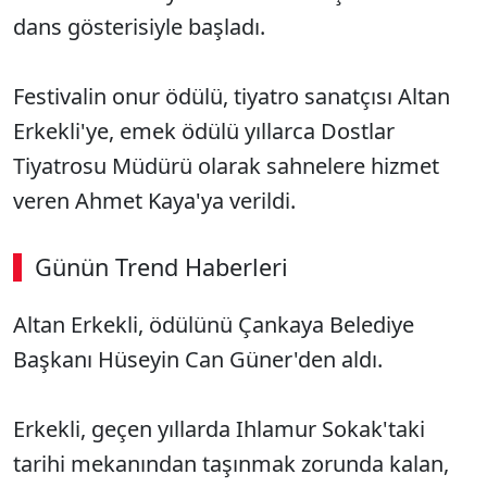
dans gösterisiyle başladı.
Festivalin onur ödülü, tiyatro sanatçısı Altan
Erkekli'ye, emek ödülü yıllarca Dostlar
Tiyatrosu Müdürü olarak sahnelere hizmet
veren Ahmet Kaya'ya verildi.
Günün Trend Haberleri
00:02
/ 09:15
Altan Erkekli, ödülünü Çankaya Belediye
Sesi Aç
Başkanı Hüseyin Can Güner'den aldı.
Erkekli, geçen yıllarda Ihlamur Sokak'taki
tarihi mekanından taşınmak zorunda kalan,