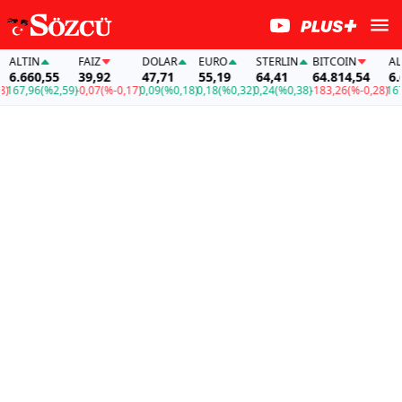
ALTIN
FAİZ
DOLAR
EURO
STERLIN
BITCOIN
ALTI
6.660,55
39,92
47,71
55,19
64,41
64.814,54
6.66
67,96
(%2,59)
-0,07
(%-0,17)
0,09
(%0,18)
0,18
(%0,32)
0,24
(%0,38)
-183,26
(%-0,28)
167,9