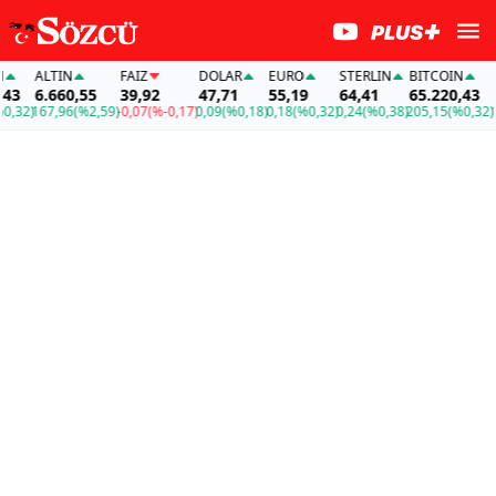
ALTIN
FAİZ
DOLAR
EURO
STERLIN
BITCOIN
AL
3
6.660,55
39,92
47,71
55,19
64,41
65.220,43
6.
32)
167,96
(%2,59)
-0,07
(%-0,17)
0,09
(%0,18)
0,18
(%0,32)
0,24
(%0,38)
205,15
(%0,32)
16