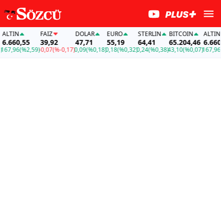
LTIN
FAİZ
DOLAR
EURO
STERLIN
BITCOIN
ALTIN
.660,55
39,92
47,71
55,19
64,41
65.204,46
6.660,5
67,96
(%2,59)
-0,07
(%-0,17)
0,09
(%0,18)
0,18
(%0,32)
0,24
(%0,38)
43,10
(%0,07)
167,96
(%