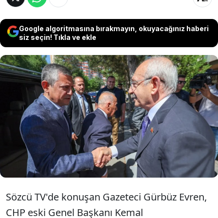
Google algoritmasına bırakmayın, okuyacağınız haberi
siz seçin! Tıkla ve ekle
'Mutlak Butlan' kararı sonrası Kılıçdaroğlu
ile ilgili dikkat çeken bir kulis bilgisi
paylaşıldı. İddiaya göre Kılıçdaroğlu,
düzenlenecek yeni kurultayda aday
olmayacak.
Sözcü TV'de konuşan Gazeteci Gürbüz Evren,
CHP eski Genel Başkanı Kemal