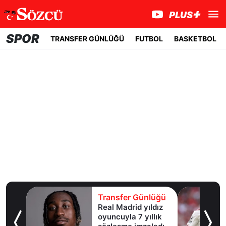
SPOR
TRANSFER GÜNLÜĞÜ
FUTBOL
BASKETBOL
lüğü
Transfer Günlüğü
şına
Real Madrid yıldız
oyuncuyla 7 yıllık