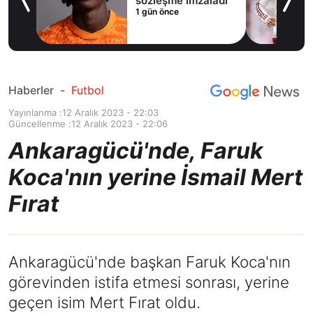
sözleşme imzaladı
1 gün önce
Haberler
-
Futbol
Yayınlanma :
12 Aralık 2023 - 22:03
Güncellenme :
12 Aralık 2023 - 22:06
Ankaragücü'nde, Faruk
Koca'nın yerine İsmail Mert
Fırat
Ankaragücü'nde başkan Faruk Koca'nın
görevinden istifa etmesi sonrası, yerine
geçen isim Mert Fırat oldu.