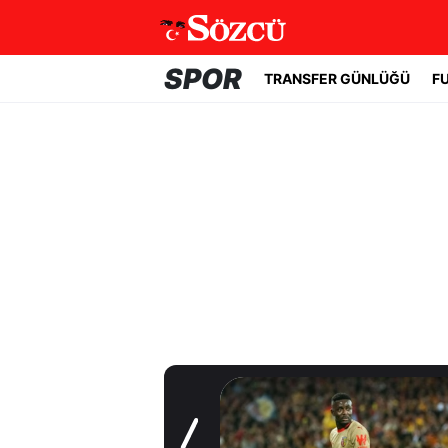
SPOR
TRANSFER GÜNLÜĞÜ
F
Transfer Günlüğü
Serdar Dursun'un
yeni adresi belli