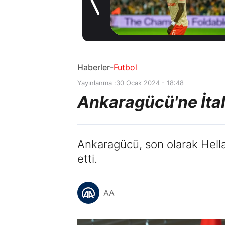
oldu
9 saat önce
Haberler
-
Futbol
Yayınlanma :
30 Ocak 2024 - 18:48
Ankaragücü'ne İta
Ankaragücü, son olarak Hella
etti.
AA