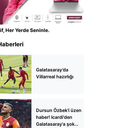
if, Her Yerde Seninle.
Haberleri
Galatasaray’da
Villarreal hazırlığı
Dursun Özbek'i üzen
haber! Icardi'den
Galatasaray'a şok