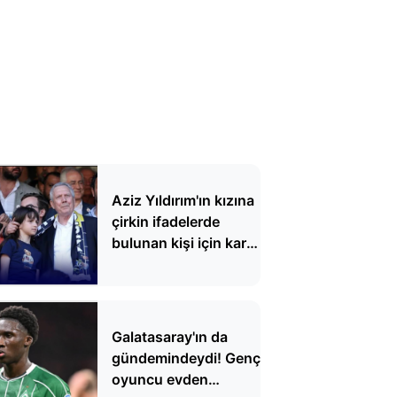
Aziz Yıldırım'ın kızına
çirkin ifadelerde
bulunan kişi için karar
verildi
Galatasaray'ın da
gündemindeydi! Genç
oyuncu evden