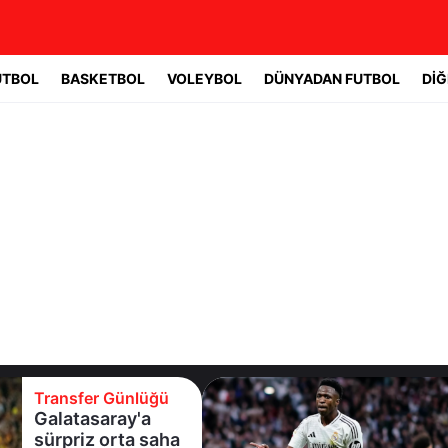
UTBOL
BASKETBOL
VOLEYBOL
DÜNYADAN FUTBOL
DİĞ
Transfer Günlüğü
Galatasaray'a
sürpriz orta saha