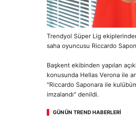
Trendyol Süper Lig ekiplerinde
saha oyuncusu Riccardo Sapona
Başkent ekibinden yapılan açık
konusunda Hellas Verona ile anl
"Riccardo Saponara ile kulübüm
ABERİ OKU
➜
imzalandı" denildi.
GÜNÜN TREND HABERLERI
00:02
/ 08:15