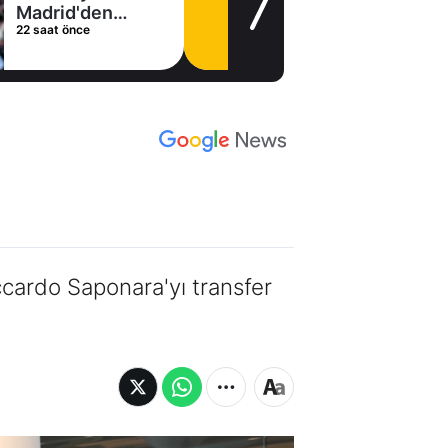
Madrid'den
22 saat önce
Vinicius Junior
kararı
ccardo Saponara'yı transfer