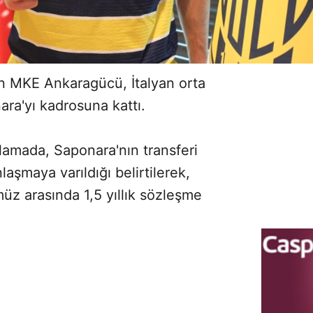
n MKE Ankaragücü, İtalyan orta
ra'yı kadrosuna kattı.
lamada, Saponara'nın transferi
aşmaya varıldığı belirtilerek,
üz arasında 1,5 yıllık sözleşme
Sesi Aç