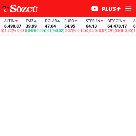
ALTIN
FAİZ
DOLAR
EURO
STERLIN
BITCOIN
ALTI
6.490,87
39,99
47,64
54,95
64,13
64.478,17
6.4
1,72
(%-0,03)
0,04
(%0,09)
0,01
(%0,02)
-0,07
(%-0,12)
-0,05
(%-0,07)
-291,53
(%-0,45)
-1,72