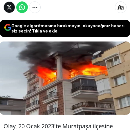
Google algoritmasına bırakmayın, okuyacağınız haberi
siz seçin! Tıkla ve ekle
Antalya'da tartıştığı anneannesi Hülya
Çetinkaya (63) ile teyzesi Filiz Kaplan'ı (46)
üzerlerine benzin döküp, ateşe veren Okan
Altay (30), 2 kez ağırlaştırışmış ömür boyu
hapis cezasına çarptırıldı.
Olay, 20 Ocak 2023'te Muratpaşa ilçesine