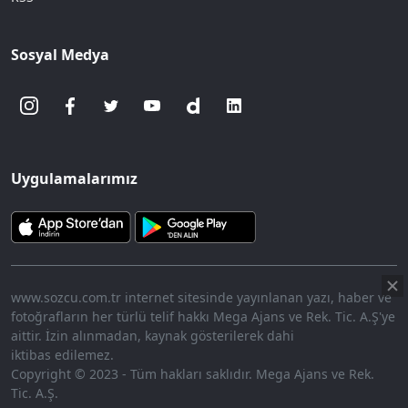
Sosyal Medya
Uygulamalarımız
www.sozcu.com.tr internet sitesinde yayınlanan yazı, haber ve
fotoğrafların her türlü telif hakkı Mega Ajans ve Rek. Tic. A.Ş'ye
aittir. İzin alınmadan, kaynak gösterilerek dahi
iktibas edilemez.
Copyright © 2023 - Tüm hakları saklıdır. Mega Ajans ve Rek.
Tic. A.Ş.
360p
Loaded
:
Sesi