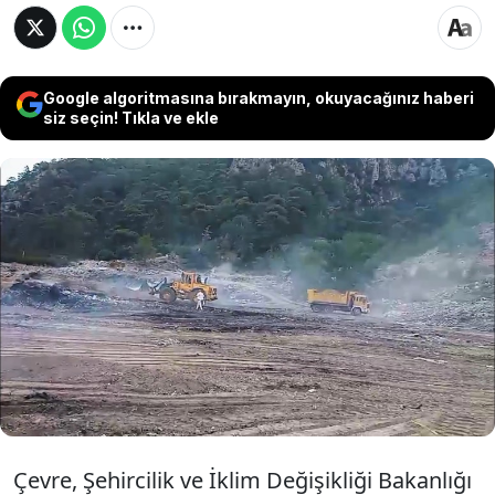
Google algoritmasına bırakmayın, okuyacağınız haberi
siz seçin! Tıkla ve ekle
Çevre, Şehircilik ve İklim Değişikliği
Bakanlığı, Antalya Büyükşehir ve Finike
belediyelerine, toprak ve su alanlarına atık
dökmeleri nedeniyle toplam 3 milyon 739
bin 452 TL ceza uyguladı.
Çevre, Şehircilik ve İklim Değişikliği Bakanlığı