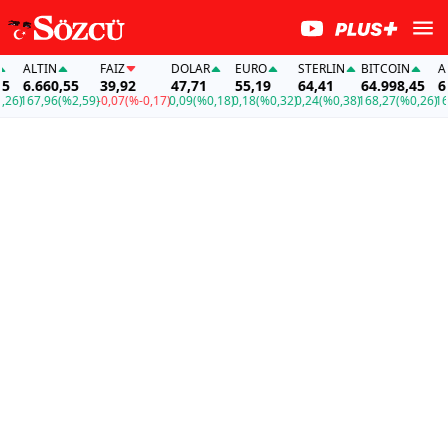
ALTIN
FAİZ
DOLAR
EURO
STERLIN
BITCOIN
ALTI
6.660,55
39,92
47,71
55,19
64,41
64.998,45
6.6
)
167,96
(%2,59)
-0,07
(%-0,17)
0,09
(%0,18)
0,18
(%0,32)
0,24
(%0,38)
168,27
(%0,26)
167,