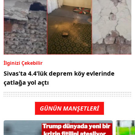
İlginizi Çekebilir
Sivas'ta 4.4'lük deprem köy evlerinde
çatlağa yol açtı
GÜNÜN MANŞETLERİ