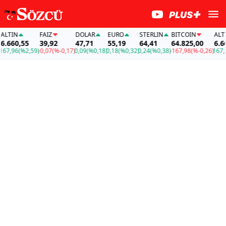
IN
FAİZ
DOLAR
EURO
STERLIN
BITCOIN
ALTIN
60,55
39,92
47,71
55,19
64,41
64.825,00
6.660,
,96
(%2,59)
-0,07
(%-0,17)
0,09
(%0,18)
0,18
(%0,32)
0,24
(%0,38)
-167,98
(%-0,26)
167,96
(