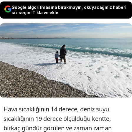
Google algoritmasına bırakmayın, okuyacağınız haberi
siz seçin! Tıkla ve ekle
Antalya'da yağışlı havanın ardından öğle
saatlerinde güneşin yüzünü göstermesini
fırsat bilenler sahillerde yoğunluk
oluşturdu, bazıları denizde yüzdü.
Hava sıcaklığının 14 derece, deniz suyu
sıcaklığının 19 derece ölçüldüğü kentte,
birkaç gündür görülen ve zaman zaman