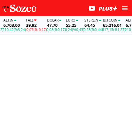
ALTIN
FAİZ
DOLAR
EURO
STERLIN
BITCOIN
ALTIN
6.703,00
39,92
47,70
55,25
64,45
65.216,01
6.703
210,42
(%3,24)
-0,07
(%-0,17)
0,08
(%0,17)
0,24
(%0,43)
0,28
(%0,44)
817,15
(%1,27)
210,42