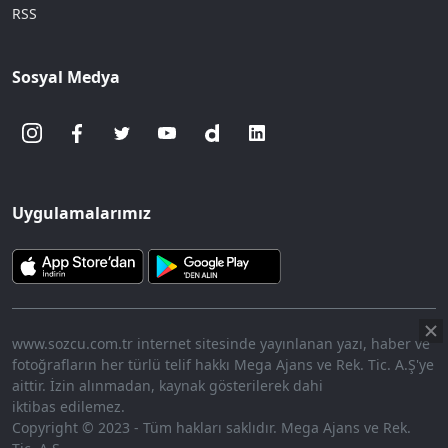
RSS
Sosyal Medya
Uygulamalarımız
www.sozcu.com.tr internet sitesinde yayınlanan yazı, haber ve
fotoğrafların her türlü telif hakkı Mega Ajans ve Rek. Tic. A.Ş'ye
aittir. İzin alınmadan, kaynak gösterilerek dahi
iktibas edilemez.
Copyright © 2023 - Tüm hakları saklıdır. Mega Ajans ve Rek.