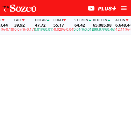
FAİZ
DOLAR
EURO
STERLIN
BITCOIN
ALTIN
4
39,92
47,72
55,17
64,42
65.085,98
6.648,44
0,18)
-0,07
(%-0,17)
0,01
(%0,01)
-0,02
(%-0,04)
0,01
(%0,01)
299,97
(%0,46)
-12,11
(%-0,18