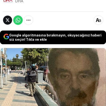
DHA
Google algoritmasına bırakmayın, okuyacağınız haberi
siz seçin! Tıkla ve ekle
Antalya'ya tatil amacıyla gelen yetmiş yaşındaki
Yunanistan vatandaşı Pavlos Skylitzis, yalnız
konakladığı otel odasında ölü bulundu. Şüpheli
ölüm üzerine başlatılan geniş çaplı incelemede,
yaşlı adamın vücudunda herhangi bir darp izine
rastlanmadı.