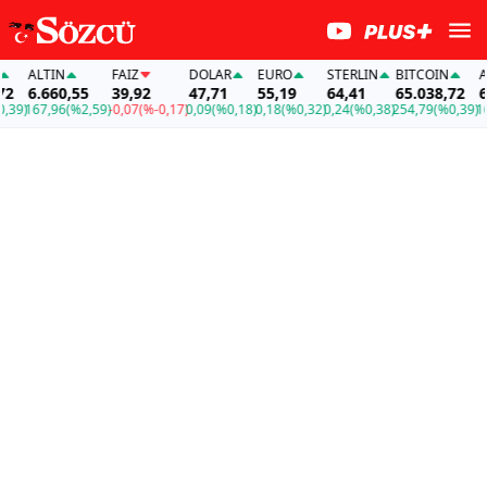
ALTIN
FAİZ
DOLAR
EURO
STERLIN
BITCOIN
ALT
6.660,55
39,92
47,71
55,19
64,41
65.038,72
6.6
9)
167,96
(%2,59)
-0,07
(%-0,17)
0,09
(%0,18)
0,18
(%0,32)
0,24
(%0,38)
254,79
(%0,39)
167,