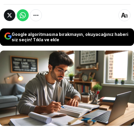
Google algoritmasına bırakmayın, okuyacağınız haberi
siz seçin! Tıkla ve ekle
Üniversiteyi dışarıdan okuyan öğrenciler AÖF
sınavı tarihlerini araştırıyor. Anadolu
Üniversitesi Açıköğretim Fakültesi 2024 AÖF
sınavı 25 Mayıs ve 26 Mayıs tarihlerinde
yapılacak. AÖF giriş belgesi henüz yayınlanmadı,
bu hafta içerisinde yayınlanması bekleniyor.