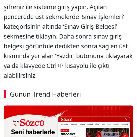
şifreniz ile sisteme giriş yapın. Açılan
pencerede üst sekmelerde ‘Sınav İşlemleri’
kategorisinin altında ‘Sınav Giriş Belgesi’
sekmesine tıklayın. Daha sonra sınav giriş
belgesi görüntüle dedikten sonra sağ en üst
kısmında yer alan ‘Yazdır’ butonuna tıklayarak
ya da klavyede Ctrl+P kısayolu ile çıktı
alabilirsiniz.
Günün Trend Haberleri
00:01
/ 08:06
Sesi Aç