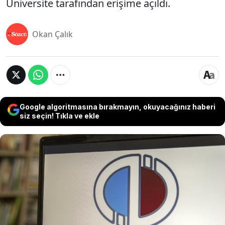
Üniversite tarafından erişime açıldı.
Okan Çalık
Google algoritmasına bırakmayın, okuyacağınız haberi
siz seçin! Tıkla ve ekle
Son 5 yıldır uygulanan Açıköğretim fakültesi yaz
okulu kapsamında öğrenciler eksik dersleri veya
geçmeyi başaramadıkları dersleri vermek için AÖF
yaz okulu sınavına giriyor. AÖF yaz okulu sınavı 17
Ağustos 2024 Cumartesi günü gerçekleştirilecek.
AÖF sınav giriş belgesi ise geçtiğimiz günlerde