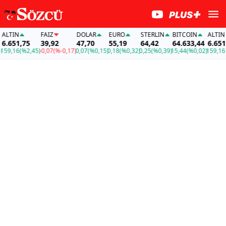
TIN
FAİZ
DOLAR
EURO
STERLIN
BITCOIN
ALTIN
651,75
39,92
47,70
55,19
64,42
64.633,44
6.651,7
9,16
(%2,45)
-0,07
(%-0,17)
0,07
(%0,15)
0,18
(%0,32)
0,25
(%0,39)
15,44
(%0,02)
159,16
(%2