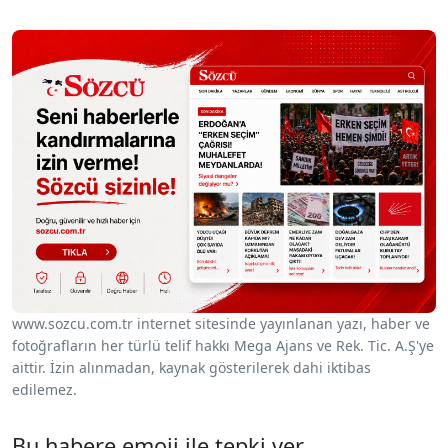
www.sozcu.com.tr internet sitesinde yayınlanan yazı, haber ve
fotoğrafların her türlü telif hakkı Mega Ajans ve Rek. Tic. A.Ş'ye
aittir. İzin alınmadan, kaynak gösterilerek dahi iktibas
edilemez.
Bu habere emoji ile tepki ver