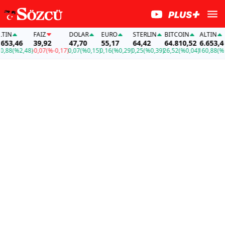
FAİZ
DOLAR
EURO
STERLIN
BITCOIN
ALTIN
,46
39,92
47,70
55,17
64,42
64.810,52
6.653,46
8
(%2,48)
-0,07
(%-0,17)
0,07
(%0,15)
0,16
(%0,29)
0,25
(%0,39)
26,52
(%0,04)
160,88
(%2,48