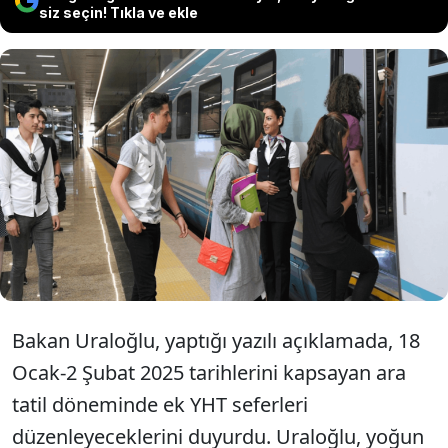
siz seçin! Tıkla ve ekle
Ulaştırma ve Altyapı Bakanı Abdulkadir
Uraloğlu, ara tatilde ek Yüksek Hızlı
Tren (YHT) seferleri düzenleneceğini
duyurdu.
Bakan Uraloğlu, yaptığı yazılı açıklamada, 18
Ocak-2 Şubat 2025 tarihlerini kapsayan ara
tatil döneminde ek YHT seferleri
düzenleyeceklerini duyurdu. Uraloğlu, yoğun