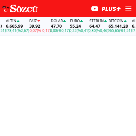
ALTIN
FAİZ
DOLAR
EURO
STERLIN
BITCOIN
ALTI
6.665,99
39,92
47,70
55,24
64,47
65.141,28
6.66
)
173,41
(%2,67)
-0,07
(%-0,17)
0,08
(%0,17)
0,22
(%0,41)
0,30
(%0,46)
965,65
(%1,51)
173,4