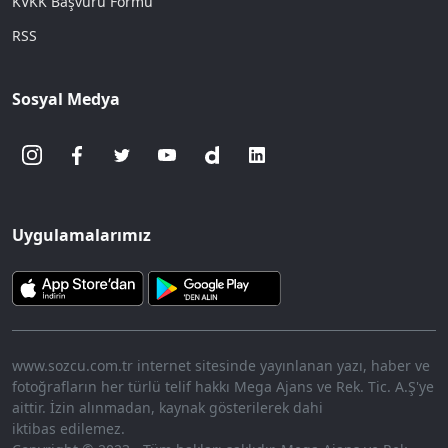
KVKK Başvuru Formu
RSS
Sosyal Medya
Uygulamalarımız
www.sozcu.com.tr internet sitesinde yayınlanan yazı, haber ve
fotoğrafların her türlü telif hakkı Mega Ajans ve Rek. Tic. A.Ş'ye
aittir. İzin alınmadan, kaynak gösterilerek dahi
iktibas edilemez.