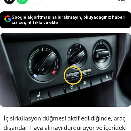
Google algoritmasına bırakmayın, okuyacağınız haberi
siz seçin! Tıkla ve ekle
Araçlarda çoğu sürücünün gördüğü ancak
tam olarak ne işe yaradığını bilmediği iç
sirkülasyon düğmesi, aslında yolculuk
konforunu ve sağlığı doğrudan etkiliyor.
İç sirkülasyon düğmesi aktif edildiğinde, araç
dışarıdan hava almayı durduruyor ve içerideki