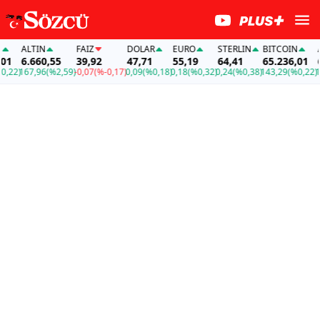
ALTIN
FAİZ
DOLAR
EURO
STERLIN
BITCOIN
AL
1
6.660,55
39,92
47,71
55,19
64,41
65.236,01
6.
22)
167,96
(%2,59)
-0,07
(%-0,17)
0,09
(%0,18)
0,18
(%0,32)
0,24
(%0,38)
143,29
(%0,22)
167