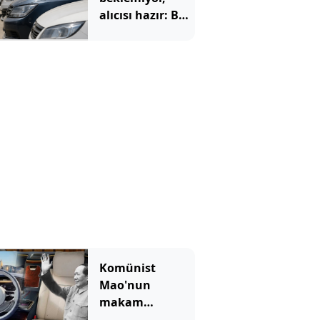
alıcısı hazır: Bu
20 otomobil
kapış kapış
gidiyor
Komünist
Mao'nun
makam
aracıydı, bugün