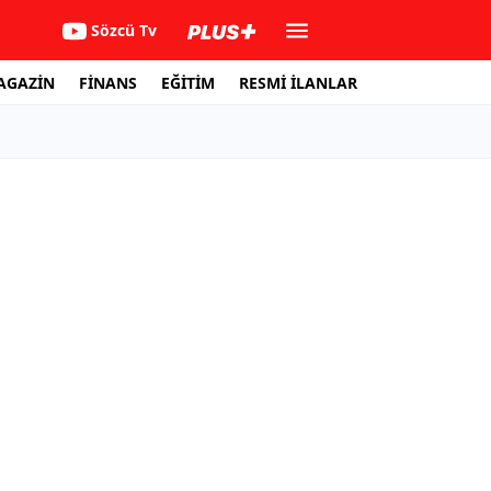
Sözcü Tv
AGAZİN
FİNANS
EĞİTİM
RESMİ İLANLAR