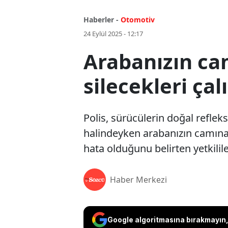
Haberler -
Otomotiv
24 Eylül 2025 - 12:17
Arabanızın ca
silecekleri çal
Polis, sürücülerin doğal refleks
halindeyken arabanızın camına y
hata olduğunu belirten yetkilil
Haber Merkezi
Google algoritmasına bırakmayın, 