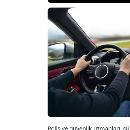
Polis, sürücülerin 
yöntemine karşı u
camına yumurta atı
çalıştırmanın en b
aslında bir tuzak 
Polis ve güvenlik uzmanları, s