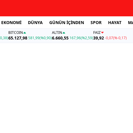
EKONOMİ
DÜNYA
GÜNÜN İÇİNDEN
SPOR
HAYAT
M
BITCOIN
ALTIN
FAİZ
65.127,98
6.660,55
39,92
0,38)
581,99
(%0,90)
167,96
(%2,59)
-0,07
(%-0,17)