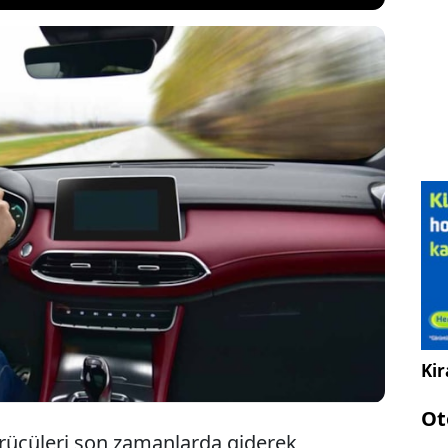
doğal reflekslerini hedef alan sinsi bir hırsızlık
yarıda bulundu. Eğer seyir halindeyken arabanızın
lırsa, yapacağınız ilk hareket olan silecekleri
üyük hata olduğunu belirten yetkililer, bunun
olduğunu vurguladı ve detayları paylaştı.
Kir
Ot
ürücüleri son zamanlarda giderek