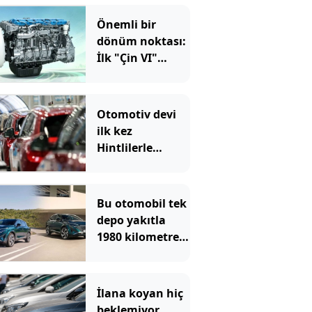
Önemli bir
dönüm noktası:
İlk "Çin VI"
motoru
onaylandı
Otomotiv devi
ilk kez
Hintlilerle
anlaştı
Bu otomobil tek
depo yakıtla
1980 kilometre
gitti: Rekoru
sağlayan şey ilk
akla gelen
İlana koyan hiç
olmadı
beklemiyor,