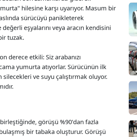
murta" hilesine karşı uyarıyor. Masum bir
aslında sürücüyü panikleterek
değerli eşyalarını veya aracın kendisini
bir tuzak.
n derece etkili: Siz arabanızı
cama yumurta atıyorlar. Sürücünün ilk
silecekleri ve suyu çalıştırmak oluyor.
ıdır.
 birleştiğinde, görüşü %90'dan fazla
Sesi Aç
bulaşmış bir tabaka oluşturur. Görüşü