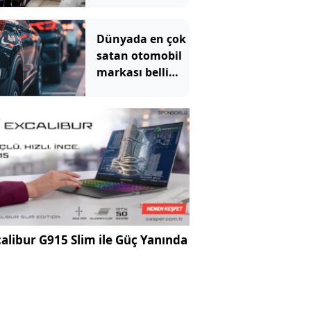
zenginlerin lüks
oyuncağı oldu
Dünyada en çok
satan otomobil
markası belli
oldu
alibur G915 Slim ile Güç Yanında