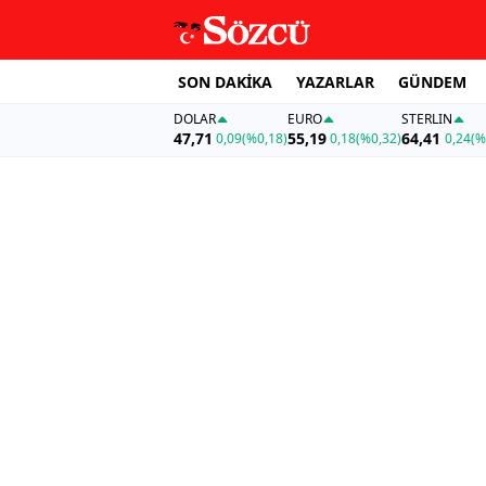
SON DAKİKA
YAZARLAR
GÜNDEM
DOLAR
EURO
STERLIN
47,71
55,19
64,41
0,09
(%0,18)
0,18
(%0,32)
0,24
(%