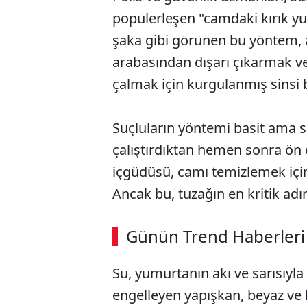
popülerleşen "camdaki kırık yu
şaka gibi görünen bu yöntem, 
arabasından dışarı çıkarmak ve 
çalmak için kurgulanmış sinsi 
Suçluların yöntemi basit ama so
çalıştırdıktan hemen sonra ön 
içgüdüsü, camı temizlemek için 
Ancak bu, tuzağın en kritik adım
ABERİ OKU
➜
Günün Trend Haberleri
00:02
/ 08:06
Su, yumurtanın akı ve sarısıyla
engelleyen yapışkan, beyaz ve 