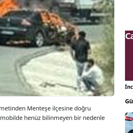
Muğla’nın Ula ilçesine bağlı Sakar rampasında
seyir halindeki bir araç çıkan yangın sonucu
kullanılamaz hale geldi.
İnc
Gü
kametinden Menteşe ilçesine doğru
omobilde henüz bilinmeyen bir nedenle