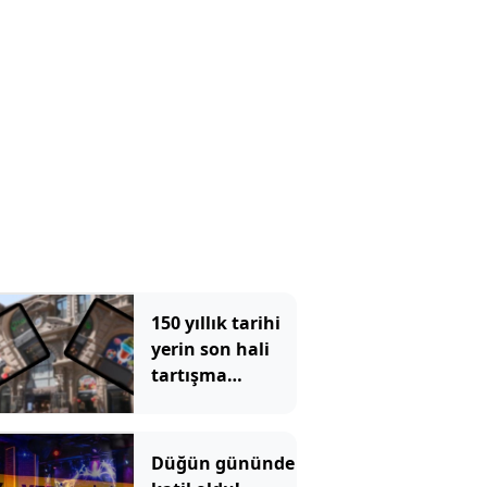
aldı
150 yıllık tarihi
yerin son hali
tartışma
konusu oldu:
Çiçek
Pasajı'ndaki
Düğün gününde
görüntü tepki