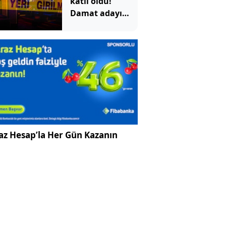
katil oldu!
çekti
Damat adayı
dünyaevi yerine
cezaevine girdi
az Hesap’la Her Gün Kazanın