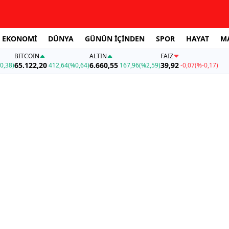
EKONOMİ
DÜNYA
GÜNÜN İÇİNDEN
SPOR
HAYAT
M
BITCOIN
ALTIN
FAİZ
65.122,20
6.660,55
39,92
0,38)
412,64
(%0,64)
167,96
(%2,59)
-0,07
(%-0,17)