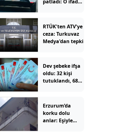
patladı: O ifade
de kurtaramadı
RTÜK'ten ATV'ye
ceza: Turkuvaz
Medya'dan tepki
Dev şebeke ifşa
oldu: 32 kişi
tutuklandı, 687
kişinin
vatandaşlığı
iptal edilecek
Erzurum’da
korku dolu
anlar: Eşiyle
barışmak için 2
çocuğunu rehin