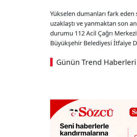
Yükselen dumanları fark eden s
uzaklaştı ve yanmaktan son an
durumu 112 Acil Çağrı Merkezi
Büyükşehir Belediyesi İtfaiye Da
ABERİ OKU
➜
Günün Trend Haberleri
00:02
/ 08:06