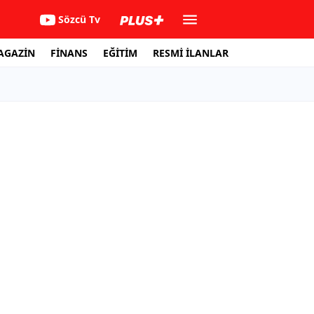
Sözcü Tv
AGAZİN
FİNANS
EĞİTİM
RESMİ İLANLAR