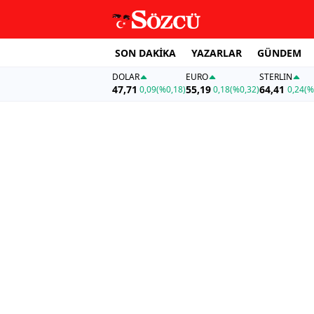
SON DAKİKA
YAZARLAR
GÜNDEM
DOLAR
EURO
STERLIN
47,71
55,19
64,41
0,09
(%0,18)
0,18
(%0,32)
0,24
(%