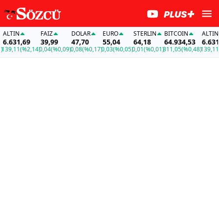
LTIN
FAİZ
DOLAR
EURO
STERLIN
BITCOIN
ALTIN
.631,69
39,99
47,70
55,04
64,18
64.934,53
6.631,6
9,11
(%2,14)
0,04
(%0,09)
0,08
(%0,17)
0,03
(%0,05)
0,01
(%0,01)
311,05
(%0,48)
139,11
(%