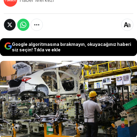
Haber Merkezi
Google algoritmasına bırakmayın, okuyacağınız haberi
siz seçin! Tıkla ve ekle
Küresel lojistik hareketlilik ve enerji
piyasalarındaki dönemsel değişimler, otomotiv
dünyasında yeni bir dönemin habercisi olabilir.
Akaryakıt fiyatlarındaki hareketliliğin ardından,
motor yağı tedariğinde yaşanabilecek olası bir
daralma ve bunun bakım maliyetlerine yansıması
gündemde.