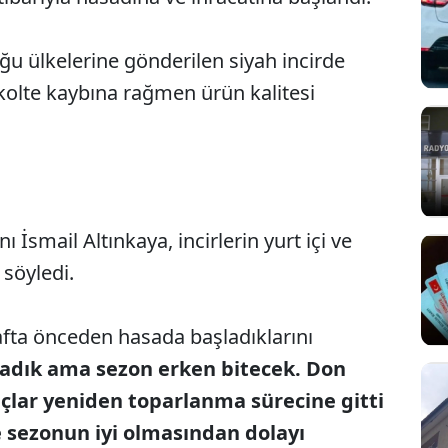
u ülkelerine gönderilen siyah incirde
kolte kaybına rağmen ürün kalitesi
İsmail Altınkaya, incirlerin yurt içi ve
Sesi Aç
 söyledi.
afta önceden hasada başladıklarını
adık ama sezon erken bitecek. Don
açlar yeniden toparlanma sürecine gitti
e sezonun iyi olmasından dolayı