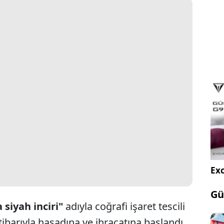
Exc
Gü
 siyah inciri"
adıyla coğrafi işaret tescili
ibarıyla hasadına ve ihracatına başlandı.