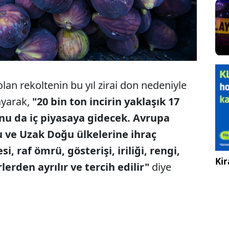
olan rekoltenin bu yıl zirai don nedeniyle
ayarak,
"20 bin ton incirin yaklaşık 17
onu da iç piyasaya gidecek. Avrupa
u ve Uzak Doğu ülkelerine ihraç
si, raf ömrü, gösterişi, iriliği, rengi,
Kir
rlerden ayrılır ve tercih edilir"
diye