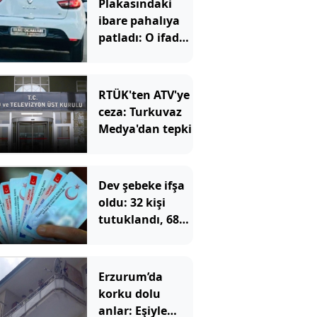
Plakasındaki
ibare pahalıya
patladı: O ifade
de kurtaramadı
RTÜK'ten ATV'ye
ceza: Turkuvaz
Medya'dan tepki
Dev şebeke ifşa
oldu: 32 kişi
tutuklandı, 687
kişinin
vatandaşlığı
iptal edilecek
Erzurum’da
korku dolu
anlar: Eşiyle