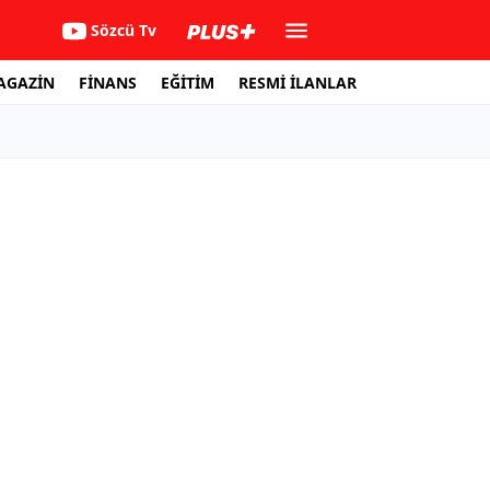
Sözcü Tv
AGAZİN
FİNANS
EĞİTİM
RESMİ İLANLAR