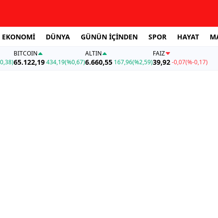
EKONOMİ
DÜNYA
GÜNÜN İÇİNDEN
SPOR
HAYAT
M
BITCOIN
ALTIN
FAİZ
65.122,19
6.660,55
39,92
0,38)
434,19
(%0,67)
167,96
(%2,59)
-0,07
(%-0,17)