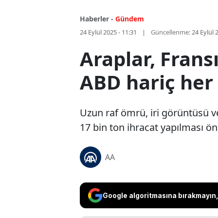
Haberler -
Gündem
24 Eylül 2025 - 11:31
Güncellenme:
24 Eylül 
Araplar, Fransı
ABD hariç her 
Uzun raf ömrü, iri görüntüsü ve 
17 bin ton ihracat yapılması öng
AA
Google algoritmasına bırakmayın, 