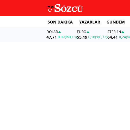
SON DAKİKA
YAZARLAR
GÜNDEM
DOLAR
EURO
STERLIN
47,71
55,19
64,41
0,09
(%0,18)
0,18
(%0,32)
0,24
(%