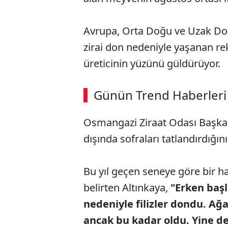
Avrupa, Orta Doğu ve Uzak Doğ
zirai don nedeniyle yaşanan re
üreticinin yüzünü güldürüyor.
ABERİ OKU
➜
Günün Trend Haberleri
00:03
/ 08:06
Osmangazi Ziraat Odası Başkanı 
dışında sofraları tatlandırdığını
Bu yıl geçen seneye göre bir h
belirten Altınkaya,
"Erken başl
nedeniyle filizler dondu. Ağ
ancak bu kadar oldu. Yine d