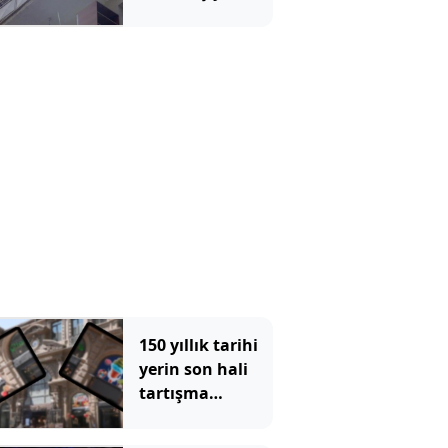
barışmak için 2
çocuğunu rehin
aldı
150 yıllık tarihi
yerin son hali
tartışma
konusu oldu:
Çiçek