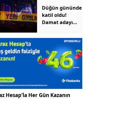
Pasajı'ndaki
Düğün gününde
görüntü tepki
katil oldu!
çekti
Damat adayı
dünyaevi yerine
cezaevine girdi
az Hesap’la Her Gün Kazanın