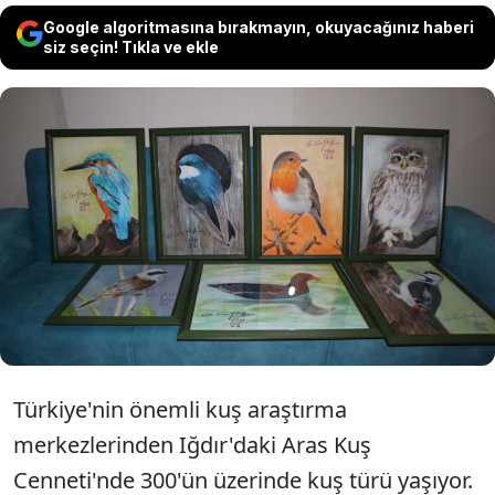
Google algoritmasına bırakmayın, okuyacağınız haberi
siz seçin! Tıkla ve ekle
Aras Kuş Cenneti'nin bulunduğu Iğdır'da
görev yapan resim öğretmeni Göksu Can
Yılmaz, kentteki kuş türlerini tuvale
yansıtarak yörenin biyoçeşitliliğini
anlatıyor.
Türkiye'nin önemli kuş araştırma
merkezlerinden Iğdır'daki Aras Kuş
Cenneti'nde 300'ün üzerinde kuş türü yaşıyor.