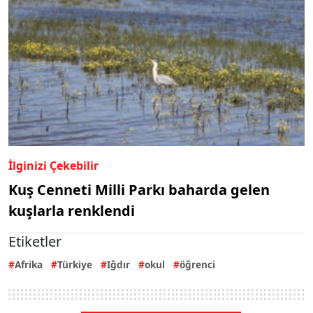
İlginizi Çekebilir
Kuş Cenneti Milli Parkı baharda gelen
kuşlarla renklendi
Etiketler
Afrika
Türkiye
Iğdır
okul
öğrenci