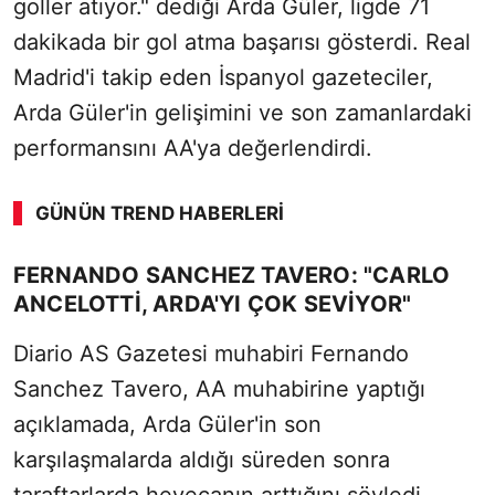
goller atıyor." dediği Arda Güler, ligde 71
dakikada bir gol atma başarısı gösterdi. Real
Madrid'i takip eden İspanyol gazeteciler,
Arda Güler'in gelişimini ve son zamanlardaki
performansını AA'ya değerlendirdi.
GÜNÜN TREND HABERLERI
00:03
/ 03:08
FERNANDO SANCHEZ TAVERO: "CARLO
Sesi Aç
ANCELOTTI, ARDA'YI ÇOK SEVIYOR"
Diario AS Gazetesi muhabiri Fernando
Sanchez Tavero, AA muhabirine yaptığı
açıklamada, Arda Güler'in son
karşılaşmalarda aldığı süreden sonra