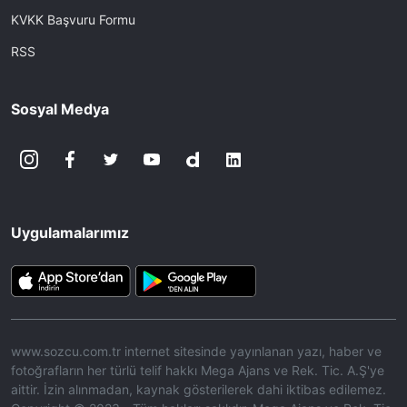
KVKK Başvuru Formu
RSS
Sosyal Medya
Uygulamalarımız
www.sozcu.com.tr internet sitesinde yayınlanan yazı, haber ve
fotoğrafların her türlü telif hakkı Mega Ajans ve Rek. Tic. A.Ş'ye
aittir. İzin alınmadan, kaynak gösterilerek dahi iktibas edilemez.