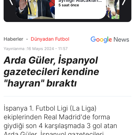
ayrılığı! Alacaklarını
5 saat önce
bırakıp
Fenerbahçe’ye
veda ediyor
Haberler
-
Dünyadan Futbol
Yayınlanma :
16 Mayıs 2024 - 11:57
Arda Güler, İspanyol
gazetecileri kendine
"hayran" bıraktı
İspanya 1. Futbol Ligi (La Liga)
ekiplerinden Real Madrid'de forma
giydiği son 4 karşılaşmada 3 gol atan
Arda Güler, İspanyol gazetecileri