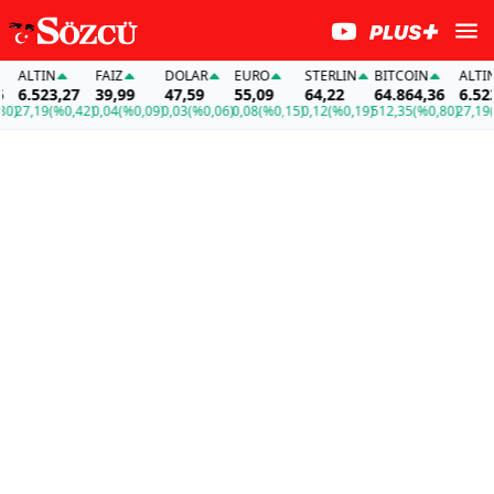
N
FAİZ
DOLAR
EURO
STERLIN
BITCOIN
ALTIN
23,27
39,99
47,59
55,09
64,22
64.864,36
6.523,27
9
(%0,42)
0,04
(%0,09)
0,03
(%0,06)
0,08
(%0,15)
0,12
(%0,19)
512,35
(%0,80)
27,19
(%0,42)
0