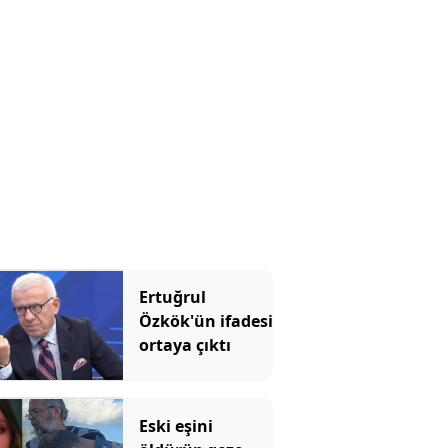
Ertuğrul
Özkök'ün ifadesi
ortaya çıktı
Eski eşini