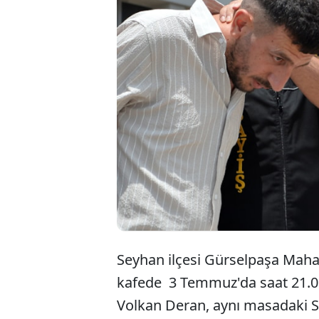
Adana
boynu
yaptığ
Seyhan ilçesi Gürselpaşa Mahall
kafede 3 Temmuz'da saat 21.00 
Volkan Deran, aynı masadaki S