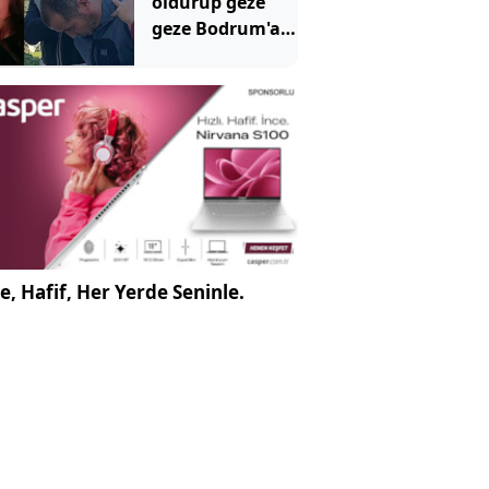
öldürüp geze
geze Bodrum'a
gitmişti!
Mahkemeden
emsal olacak
karar
e, Hafif, Her Yerde Seninle.