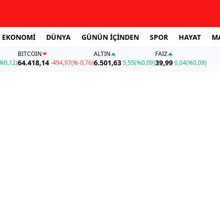
EKONOMİ
DÜNYA
GÜNÜN İÇİNDEN
SPOR
HAYAT
M
BITCOIN
ALTIN
FAİZ
64.418,14
6.501,63
39,99
%0,12)
-494,97
(%-0,76)
5,55
(%0,09)
0,04
(%0,09)