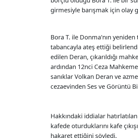
borçlu olduğu Bora T. ile bir sür
girmesiyle barışmak için olay g
Bora T. ile Donma'nın yeniden t
tabancayla ateş ettiği belirlen
edilen Deran, çıkarıldığı mahk
ardından 12nci Ceza Mahkeme
sanıklar Volkan Deran ve azmet
cezaevinden Ses ve Görüntü Bil
Hakkındaki iddialar hatırlatıla
kafede oturduklarını kafe çıkışı
hakaret ettiğini söyledi.