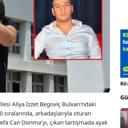
'da arkadaşı Sefa Can Donma'yı (25) kafede
ndan vurarak öldüren Volkan Deran mahkemede
ı savunmada ayağına doğru ateş açtığını söyledi.
Kir
Gü
esi Aliya İzzet Begoviç Bulvarı'ndaki
sıralarında, arkadaşlarıyla oturan
efa Can Donma'yı, çıkan tartışmada ayak