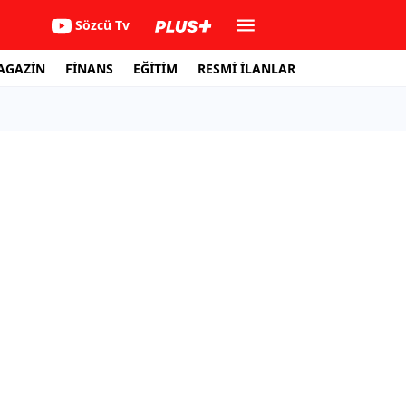
Sözcü Tv
AGAZİN
FİNANS
EĞİTİM
RESMİ İLANLAR