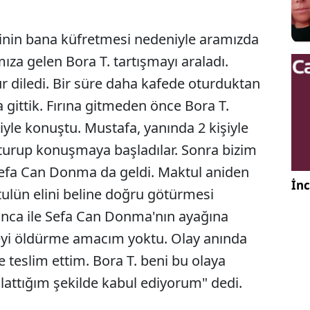
inin bana küfretmesi nedeniyle aramızda
mıza gelen Bora T. tartışmayı araladı.
 diledi. Bir süre daha kafede oturduktan
a gittik. Fırına gitmeden önce Bora T.
şiyle konuştu. Mustafa, yanında 2 kişiyle
a oturup konuşmaya başladılar. Sonra bizim
efa Can Donma da geldi. Maktul aniden
İnc
ulün elini beline doğru götürmesi
nca ile Sefa Can Donma'nın ayağına
eyi öldürme amacım yoktu. Olay anında
 teslim ettim. Bora T. beni bu olaya
attığım şekilde kabul ediyorum" dedi.