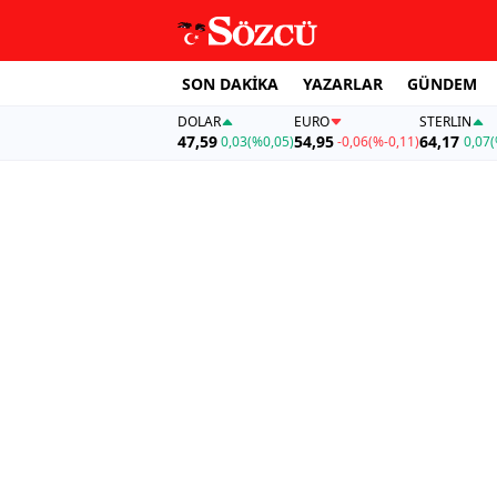
SON DAKİKA
YAZARLAR
GÜNDEM
DOLAR
EURO
STERLIN
47,59
54,95
64,17
0,03
(%0,05)
-0,06
(%-0,11)
0,07
(