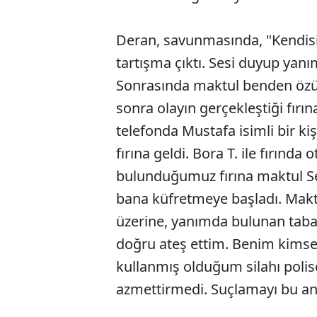
Deran, savunmasında, "Kendis
tartışma çıktı. Sesi duyup yanı
Sonrasında maktul benden özür
sonra olayın gerçekleştiği fırın
telefonda Mustafa isimli bir ki
fırına geldi. Bora T. ile fırınd
bulunduğumuz fırına maktul S
bana küfretmeye başladı. Makt
üzerine, yanımda bulunan taba
doğru ateş ettim. Benim kims
kullanmış olduğum silahı polise
azmettirmedi. Suçlamayı bu anl