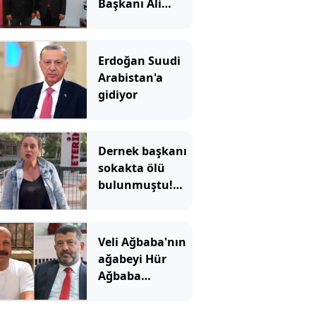
Başkanı Ali
Kemal Deveciler
Yeni Parti'ye
katıldı
Erdoğan Suudi
Arabistan'a
gidiyor
Dernek başkanı
sokakta ölü
bulunmuştu!
Ağabeyi ve 4 kişi
tutuklandı
Veli Ağbaba'nın
ağabeyi Hür
Ağbaba
tutuklandı