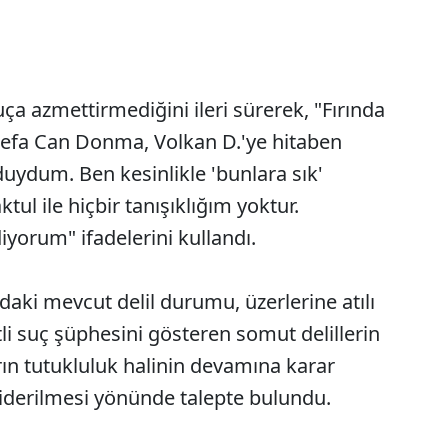
uça azmettirmediğini ileri sürerek, "Fırında
fa Can Donma, Volkan D.'ye hitaben
 duydum. Ben kesinlikle 'bunlara sık'
ul ile hiçbir tanışıklığım yoktur.
iyorum" ifadelerini kullandı.
aki mevcut delil durumu, üzerlerine atılı
li suç şüphesini gösteren somut delillerin
arın tutukluluk halinin devamına karar
giderilmesi yönünde talepte bulundu.