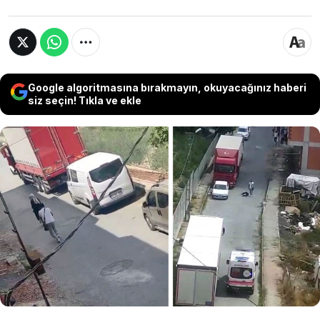
Google algoritmasına bırakmayın, okuyacağınız haberi
siz seçin! Tıkla ve ekle
Arnavutköy'de boşanma aşamasında olduğu
eşi Harun Gül tarafından öldürülen Serpil
Gül'ün abisi devlet yetkililerine seslendi. Abi
Cihan Yılmaz, "Başka Serpiller hayata veda
etmesin!" dedi.