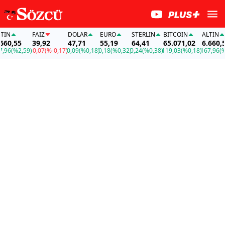
N
FAİZ
DOLAR
EURO
STERLIN
BITCOIN
ALTIN
60,55
39,92
47,71
55,19
64,41
65.071,02
6.660,55
96
(%2,59)
-0,07
(%-0,17)
0,09
(%0,18)
0,18
(%0,32)
0,24
(%0,38)
119,03
(%0,18)
167,96
(%2,