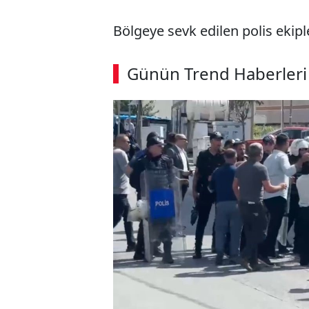
Bölgeye sevk edilen polis ekipl
ABERİ OKU
➜
Günün Trend Haberleri
00:03
/ 08:43