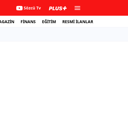
Sözcü Tv
AGAZİN
FİNANS
EĞİTİM
RESMİ İLANLAR