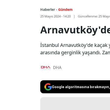
Haberler -
Gündem
25 Mayıs 2024 - 14:20
Güncellenme:
25 Mayı
Arnavutköy'de
İstanbul Arnavutköy'de kaçak ya
arasında gerginlik yaşandı. Za
DHA
Google algoritmasına bırakmayın, 