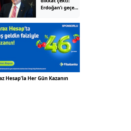
dikkat çekti:
Erdoğan’ı geçen
iki isim belli
oldu
az Hesap’la Her Gün Kazanın