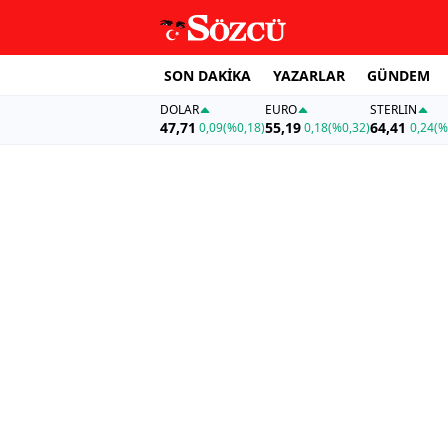
SON DAKİKA
YAZARLAR
GÜNDEM
DOLAR
EURO
STERLIN
47,71
55,19
64,41
0,09
(%0,18)
0,18
(%0,32)
0,24
(%