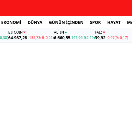
EKONOMİ
DÜNYA
GÜNÜN İÇİNDEN
SPOR
HAYAT
M
BITCOIN
ALTIN
FAİZ
64.987,28
6.660,55
39,92
0,38)
-135,73
(%-0,21)
167,96
(%2,59)
-0,07
(%-0,17)