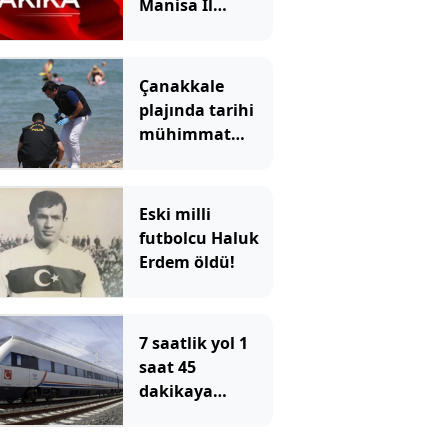
Manisa İl
Başkanı İlksen
Özalper
tutuklandı
Çanakkale
plajında tarihi
mühimmat
paniği
Eski milli
futbolcu Haluk
Erdem öldü!
7 saatlik yol 1
saat 45
dakikaya
düşecek: Tarih
verildi