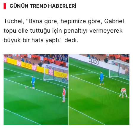
GÜNÜN TREND HABERLERI
00:02
/ 02:14
Tuchel, "Bana göre, hepimize göre, Gabriel
Sesi Aç
topu elle tuttuğu için penaltıyı vermeyerek
büyük bir hata yaptı." dedi.