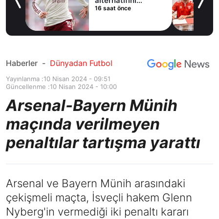
ladı
alternatifini
16 saat önce
Arsenal'de buldu
Haberler
-
Dünyadan Futbol
Yayınlanma :
10 Nisan 2024 - 09:51
Güncellenme :
10 Nisan 2024 - 10:00
Arsenal-Bayern Münih
maçında verilmeyen
penaltılar tartışma yarattı
Arsenal ve Bayern Münih arasındaki
çekişmeli maçta, İsveçli hakem Glenn
Nyberg'in vermediği iki penaltı kararı