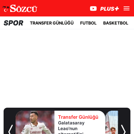
SPOR
TRANSFER GÜNLÜĞÜ
FUTBOL
BASKETBOL
lüğü
Transfer Günlüğü
ldız
Galatasaray
lık
Leao'nun