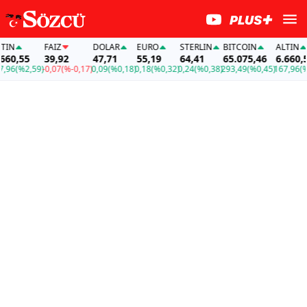
FAİZ
DOLAR
EURO
STERLIN
BITCOIN
ALTIN
,55
39,92
47,71
55,19
64,41
65.075,46
6.660,55
%2,59)
-0,07
(%-0,17)
0,09
(%0,18)
0,18
(%0,32)
0,24
(%0,38)
293,49
(%0,45)
167,96
(%2,59