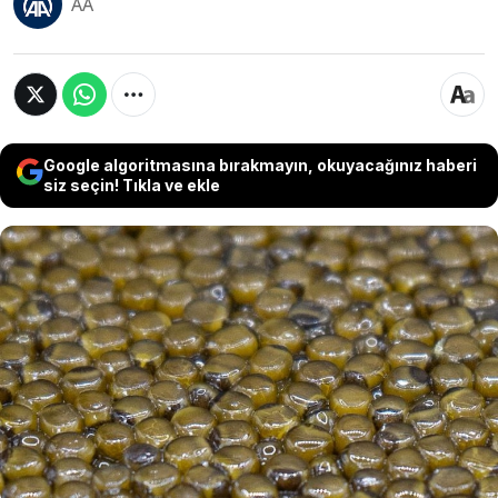
AA
Google algoritmasına bırakmayın, okuyacağınız haberi
siz seçin! Tıkla ve ekle
Televizyon ve dizilerde bile zenginlerin
sofralarından eksik olmayan bir gıda için Türkiye
ihracat düğmesine basıyor. Lüks tabaklarda
gerek süs gerekse lezzet amaçlı sıklıkla
kullanılan o gıda artık dünyaya Türkiye'den ihraç
edilecek. Yıllık 150 milyon dolar ihracat geliri
bekleniyor.