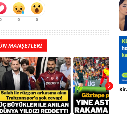
ÜN MANŞETLERİ
Kir