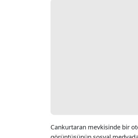
Cankurtaran mevkisinde bir otom
görüntüsünün sosyal medyadan