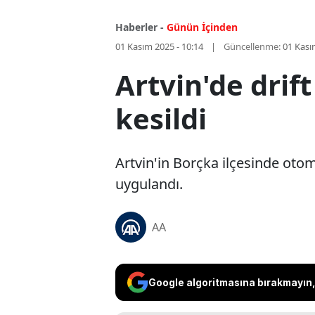
Haberler -
Günün İçinden
01 Kasım 2025 - 10:14
Güncellenme:
01 Kası
Artvin'de drif
kesildi
Artvin'in Borçka ilçesinde otom
uygulandı.
AA
Google algoritmasına bırakmayın, 