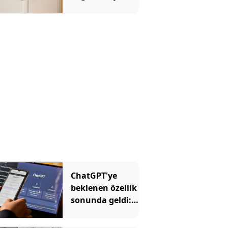
uyarısı yapıldı
ChatGPT'ye
beklenen özellik
sonunda geldi:
Artık böyle
kullanılacak