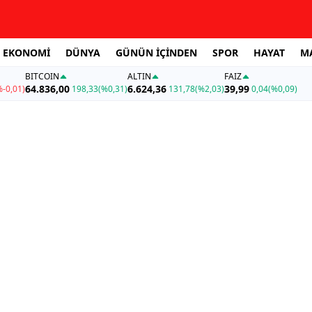
EKONOMİ
DÜNYA
GÜNÜN İÇİNDEN
SPOR
HAYAT
M
BITCOIN
ALTIN
FAİZ
64.836,00
6.624,36
39,99
%-0,01)
198,33
(%0,31)
131,78
(%2,03)
0,04
(%0,09)