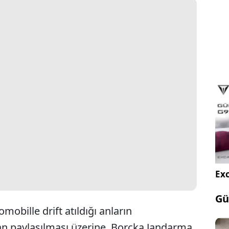
Exc
Gü
obille drift atıldığı anların
 paylaşılması üzerine, Borçka Jandarma