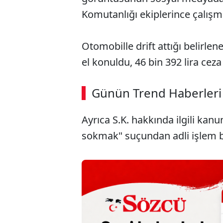
Komutanlığı ekiplerince çalışma
Otomobille drift attığı belirle
el konuldu, 46 bin 392 lira cez
ABERİ OKU
➜
Günün Trend Haberleri
00:02
/ 02:14
Ayrıca S.K. hakkında ilgili kanu
sokmak" suçundan adli işlem ba