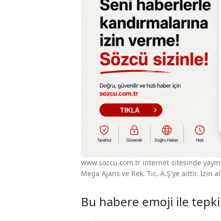
www.sozcu.com.tr internet sitesinde yayınla
Mega Ajans ve Rek. Tic. A.Ş'ye aittir. İzin
Bu habere emoji ile tepki