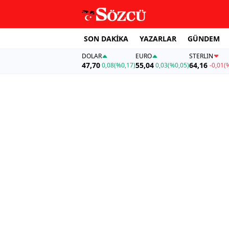
SON DAKİKA
YAZARLAR
GÜNDEM
DOLAR
EURO
STERLIN
47,70
55,04
64,16
0,08
(%0,17)
0,03
(%0,05)
-0,01
(