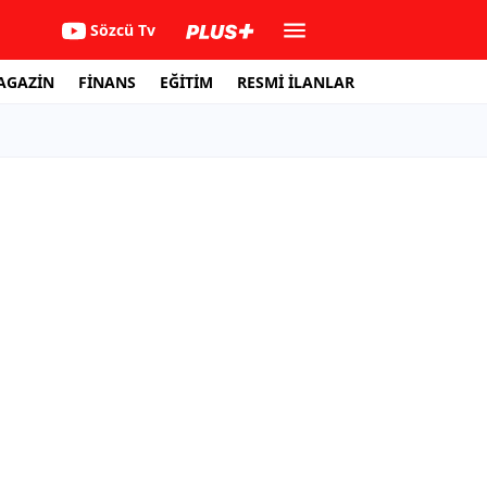
Sözcü Tv
AGAZİN
FİNANS
EĞİTİM
RESMİ İLANLAR