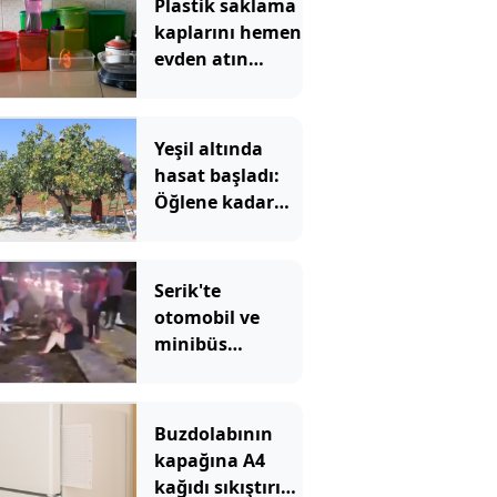
Plastik saklama
kaplarını hemen
evden atın
çağrısı yapıldı
Yeşil altında
hasat başladı:
Öğlene kadar
toplanıyor çiftçi
bayram ediyor
Serik'te
otomobil ve
minibüs
çarpıştı: 8'i
turist 10 yaralı
Buzdolabının
kapağına A4
kağıdı sıkıştırın