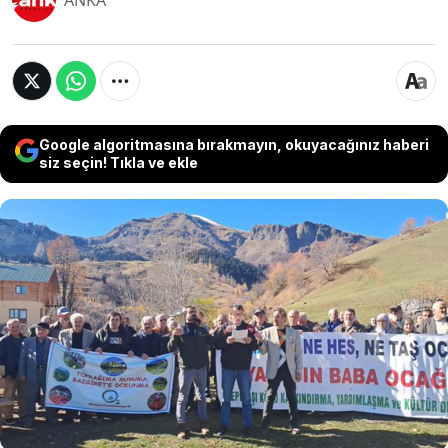
ANKA
Google algoritmasına bırakmayın, okuyacağınız haberi
siz seçin! Tıkla ve ekle
Artvin’in Şavşat ilçesine bağlı Bazgiret köyünde
yapılması planlanan maden projesi, köylülerin
tepkisine neden oldu. Lidya ve Erkan Madencilik
şirketleri tarafından yürütülmek istenen proje
için köyde yapılan çalışmalara karşı çıkan
vatandaşlar, yürüyüş düzenleyerek köy
meydanında basın açıklaması yaptı.