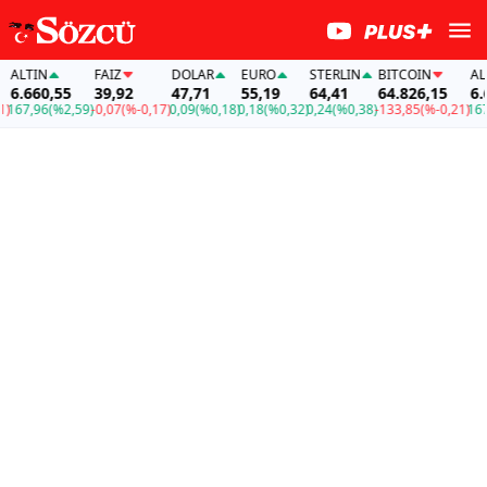
TIN
FAİZ
DOLAR
EURO
STERLIN
BITCOIN
ALTIN
660,55
39,92
47,71
55,19
64,41
64.826,15
6.660
7,96
(%2,59)
-0,07
(%-0,17)
0,09
(%0,18)
0,18
(%0,32)
0,24
(%0,38)
-133,85
(%-0,21)
167,96